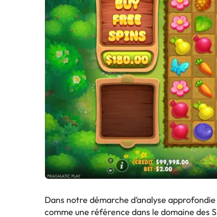
Dans notre démarche d’analyse approfondie d
comme une référence dans le domaine des Sl