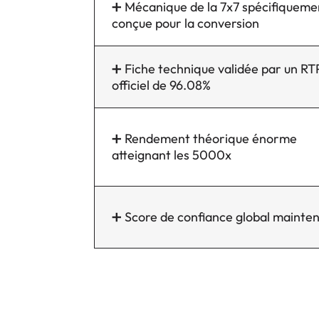
➕ Mécanique de la 7x7 spécifiqueme
conçue pour la conversion
➕ Fiche technique validée par un RT
officiel de 96.08%
➕ Rendement théorique énorme
atteignant les 5000x
➕ Score de confiance global mainten