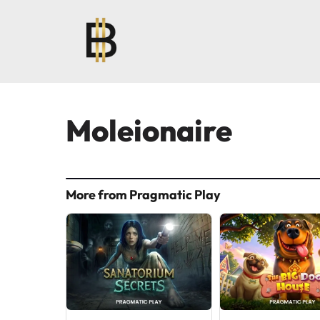
Moleionaire
More from Pragmatic Play