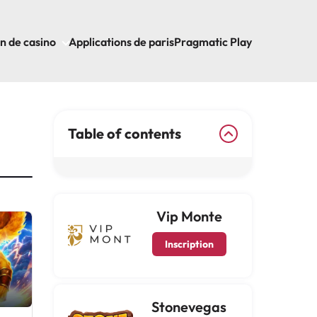
n de casino
Applications de paris
Pragmatic Play
Table of contents
Vip Monte
Inscription
Stonevegas