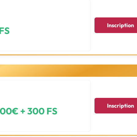
Inscription
FS
Inscription
000€ + 300 FS