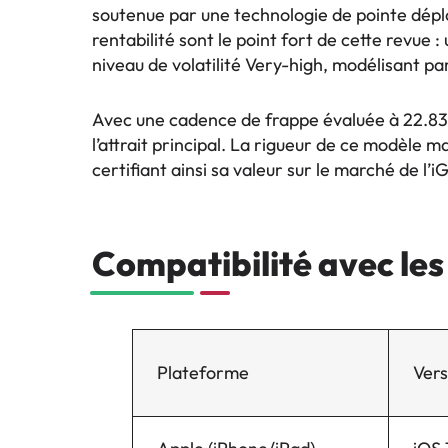
soutenue par une technologie de pointe dépl
rentabilité sont le point fort de cette revue 
niveau de volatilité Very-high, modélisant pa
Avec une cadence de frappe évaluée à 22.83%
l’attrait principal. La rigueur de ce modèle 
certifiant ainsi sa valeur sur le marché de l’
Compatibilité avec les
Plateforme
Vers