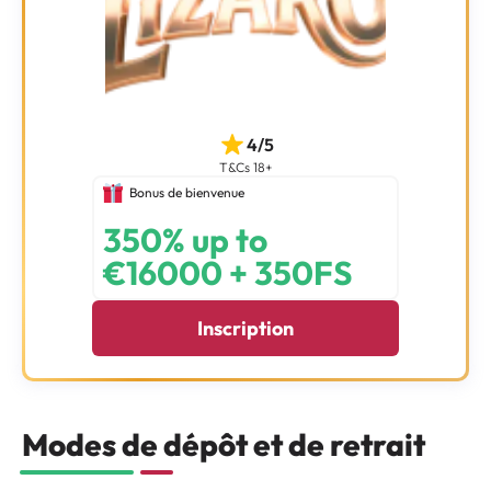
4/5
T&Cs 18+
Bonus de bienvenue
350% up to
€16000 + 350FS
Inscription
Modes de dépôt et de retrait