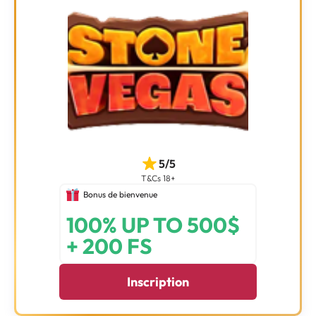
5/5
T&Cs 18+
Bonus de bienvenue
100% UP TO 500$
+ 200 FS
Inscription