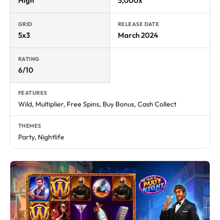
High
5,000x
GRID
RELEASE DATE
5x3
March 2024
RATING
6/10
FEATURES
Wild, Multiplier, Free Spins, Buy Bonus, Cash Collect
THEMES
Party, Nightlife