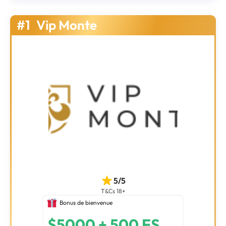
#1
Vip Monte
5/5
T&Cs 18+
Bonus de bienvenue
$5000 + 500 FS