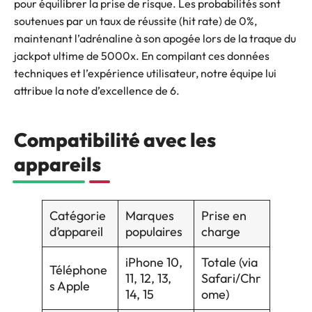
pour équilibrer la prise de risque. Les probabilités sont
soutenues par un taux de réussite (hit rate) de 0%,
maintenant l’adrénaline à son apogée lors de la traque du
jackpot ultime de 5000x. En compilant ces données
techniques et l’expérience utilisateur, notre équipe lui
attribue la note d’excellence de 6.
Compatibilité avec les
appareils
Catégorie
Marques
Prise en
d’appareil
populaires
charge
iPhone 10,
Totale (via
Téléphone
11, 12, 13,
Safari/Chr
s Apple
14, 15
ome)