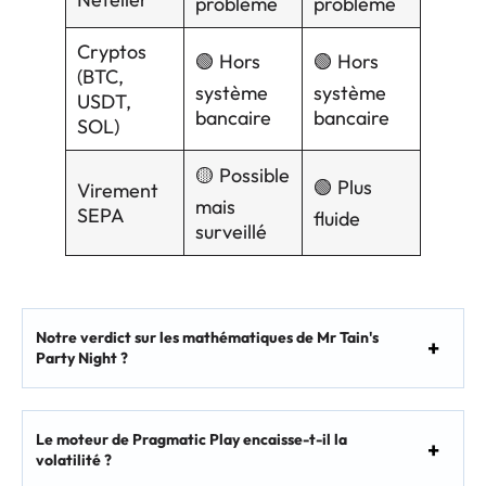
problème
problème
Cryptos
🟢 Hors
🟢 Hors
(BTC,
système
système
USDT,
bancaire
bancaire
SOL)
🟡 Possible
🟢 Plus
Virement
mais
SEPA
fluide
surveillé
Notre verdict sur les mathématiques de Mr Tain's
Party Night ?
Le moteur de Pragmatic Play encaisse-t-il la
volatilité ?