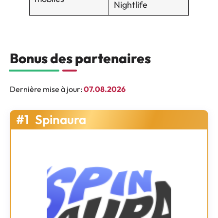
Nightlife
Bonus des partenaires
Dernière mise à jour:
07.08.2026
#1
Spinaura