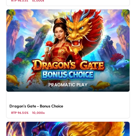
RTP 96.53%
15,000x
Dragon's Gate - Bonus Choice
RTP 96.50%
10,000x