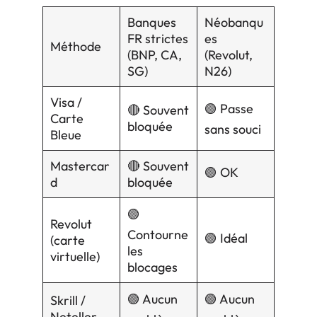
Banques
Néobanqu
FR strictes
es
Méthode
(BNP, CA,
(Revolut,
SG)
N26)
Visa /
🟢 Passe
🔴 Souvent
Carte
bloquée
sans souci
Bleue
Mastercar
🔴 Souvent
🟢 OK
d
bloquée
🟢
Revolut
Contourne
🟢 Idéal
(carte
les
virtuelle)
blocages
🟢 Aucun
🟢 Aucun
Skrill /
Neteller