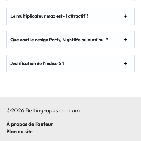
Le multiplicateur max est-il attractif ?
Que vaut le design Party, Nightlife aujourd’hui ?
Justification de l’indice 6 ?
©2026 Betting-apps.com.am
À propos de l’auteur
Plan du site