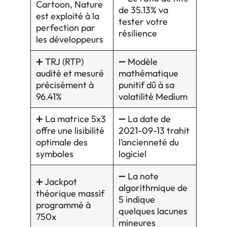
Cartoon, Nature
de 35.13% va
est exploité à la
tester votre
perfection par
résilience
les développeurs
➕ TRJ (RTP)
➖ Modèle
audité et mesuré
mathématique
précisément à
punitif dû à sa
96.41%
volatilité Medium
➕ La matrice 5x3
➖ La date de
offre une lisibilité
2021-09-13 trahit
optimale des
l’ancienneté du
symboles
logiciel
➖ La note
➕ Jackpot
algorithmique de
théorique massif
5 indique
programmé à
quelques lacunes
750x
mineures