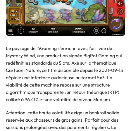
Le paysage de l’iGaming s’enrichit avec l’arrivée de
Mystery Wind, une production signée BigPot Gaming qui
redéfinit les standards du Slots. Axé sur la thématique
Cartoon, Nature, ce titre disponible depuis le 2021-09-13
déploie une interface audacieuse au format 5x3. La
viabilité de cette machine repose sur une structure
algorithmique transparente : un retour théorique (RTP)
calibré à 96.41% et une volatilité de niveau Medium.
Attention, cette haute volatilité exige un bankroll solide,
réservée aux chasseurs de gros gains. Parfait pour des
sessions prolongées avec des paiements réguliers. Le