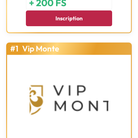
+ 200 FS
Inscription
#1
Vip Monte