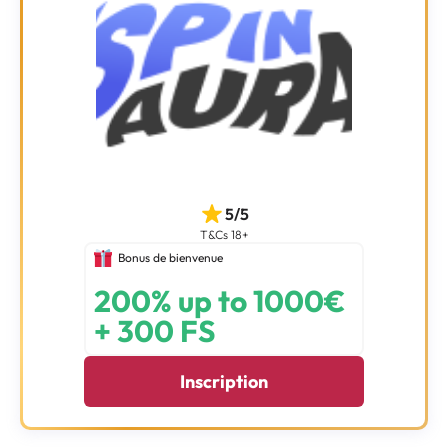
5/5
T&Cs 18+
Bonus de bienvenue
200% up to 1000€
+ 300 FS
Inscription