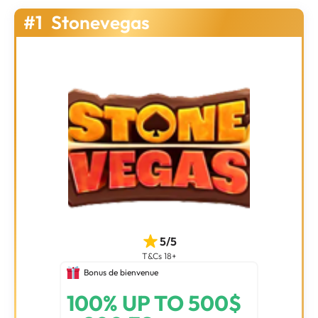
#1
Stonevegas
5/5
T&Cs 18+
Bonus de bienvenue
100% UP TO 500$