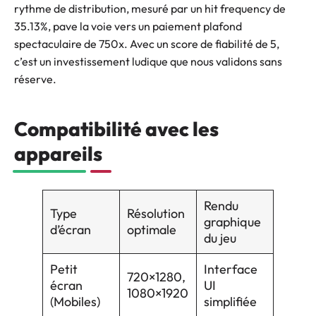
rythme de distribution, mesuré par un hit frequency de
35.13%, pave la voie vers un paiement plafond
spectaculaire de 750x. Avec un score de fiabilité de 5,
c’est un investissement ludique que nous validons sans
réserve.
Compatibilité avec les
appareils
Rendu
Type
Résolution
graphique
d’écran
optimale
du jeu
Petit
Interface
720×1280,
écran
UI
1080×1920
(Mobiles)
simplifiée