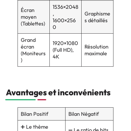
1536×2048
Écran
,
Graphisme
moyen
1600×256
s détaillés
(Tablettes)
0
Grand
1920×1080
écran
Résolution
(Full HD),
(Moniteurs
maximale
4K
)
Avantages et inconvénients
Bilan Positif
Bilan Négatif
➕ Le thème
➖ Le ratio de hits