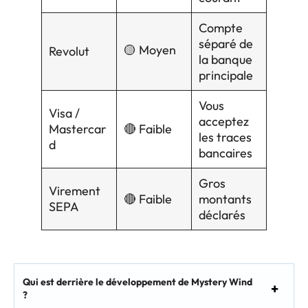
Compte
séparé de
🟡 Moyen
Revolut
la banque
principale
Vous
Visa /
acceptez
Mastercar
🔴 Faible
les traces
d
bancaires
Gros
Virement
🔴 Faible
montants
SEPA
déclarés
Qui est derrière le développement de Mystery Wind
?