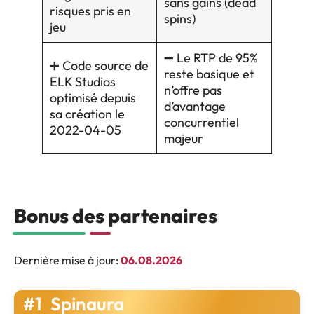
sans gains (dead
risques pris en
spins)
jeu
➖ Le RTP de 95%
➕ Code source de
reste basique et
ELK Studios
n’offre pas
optimisé depuis
d’avantage
sa création le
concurrentiel
2022-04-05
majeur
Bonus des partenaires
Dernière mise à jour:
06.08.2026
#1
Spinaura