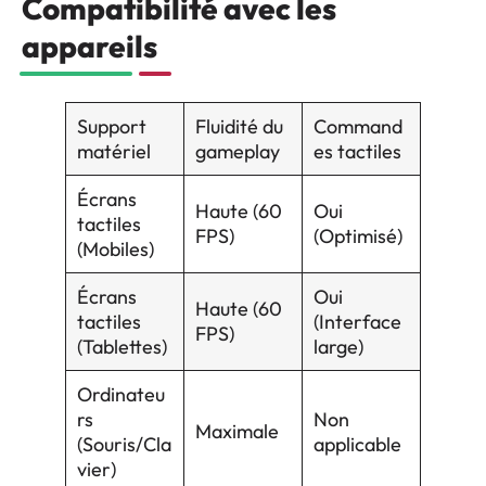
Compatibilité avec les
appareils
Support
Fluidité du
Command
matériel
gameplay
es tactiles
Écrans
Haute (60
Oui
tactiles
FPS)
(Optimisé)
(Mobiles)
Écrans
Oui
Haute (60
tactiles
(Interface
FPS)
(Tablettes)
large)
Ordinateu
rs
Non
Maximale
(Souris/Cla
applicable
vier)