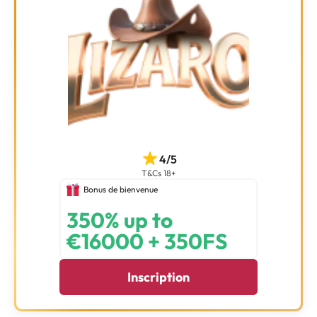
4/5
T&Cs 18+
Bonus de bienvenue
350% up to
€16000 + 350FS
Inscription