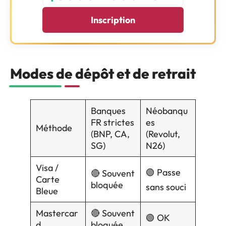
Inscription
Modes de dépôt et de retrait
Banques
Néobanqu
FR strictes
es
Méthode
(BNP, CA,
(Revolut,
SG)
N26)
Visa /
🟢 Passe
🔴 Souvent
Carte
bloquée
sans souci
Bleue
Mastercar
🔴 Souvent
🟢 OK
d
bloquée