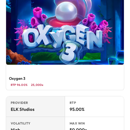
Oxygen 3
RTP 96.00%
25,000x
PROVIDER
RTP
ELK Studios
95.00%
VOLATILITY
MAX WIN
High
50,000x