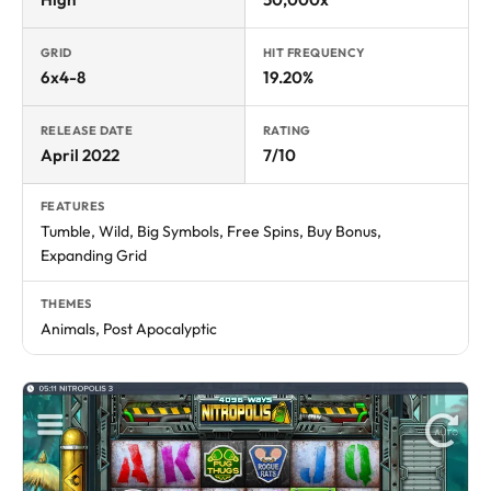
GRID
HIT FREQUENCY
6x4-8
19.20%
RELEASE DATE
RATING
April 2022
7/10
FEATURES
Tumble, Wild, Big Symbols, Free Spins, Buy Bonus,
Expanding Grid
THEMES
Animals, Post Apocalyptic