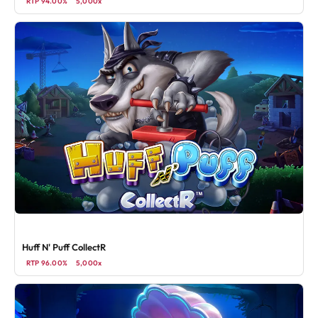
RTP 94.00%
5,000x
Huff N' Puff CollectR
RTP 96.00%
5,000x