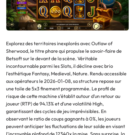
Explorez des territoires inexplorés avec Outlaw of
Sherwood, le titre phare qui propulse le savoir-faire de
Betsoft sur le devant de la scène. Véritable
incontournable parmi les Slots, il décline avec brio
l’esthétique Fantasy, Medieval, Nature. Rendu accessible
aux opérateurs le 2026-01-08, sa structure repose sur
une toile de 5x3 finement programmée. Le profil de
risque de cette machine s’établit autour d’un retour au
joueur (RTP) de 94.13% et d’une volatilité High,
garantissant des cycles de jeu imprévisibles. En
observant le ratio de coups gagnants à 0%, les joueurs
peuvent anticiper les fluctuations de leur solde en visant
l’incroyable plafond de 12340x la mise. Sans surprise, la