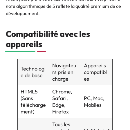
note algorithmique de 5 reflète la qualité premium de ce
développement.
Compatibilité avec les
appareils
Navigateu
Appareils
Technologi
rs pris en
compatibl
e de base
charge
es
HTML5
Chrome,
(Sans
Safari,
PC, Mac,
télécharge
Edge,
Mobiles
ment)
Firefox
Tous les