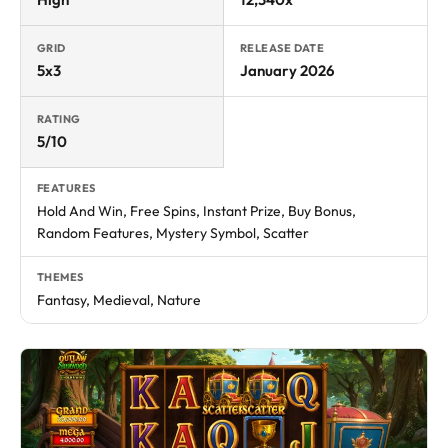
GRID
RELEASE DATE
5x3
January 2026
RATING
5/10
FEATURES
Hold And Win, Free Spins, Instant Prize, Buy Bonus,
Random Features, Mystery Symbol, Scatter
THEMES
Fantasy, Medieval, Nature