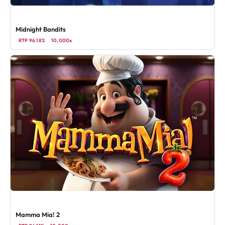
Midnight Bandits
RTP 96.18%
10,000x
Mamma Mia! 2