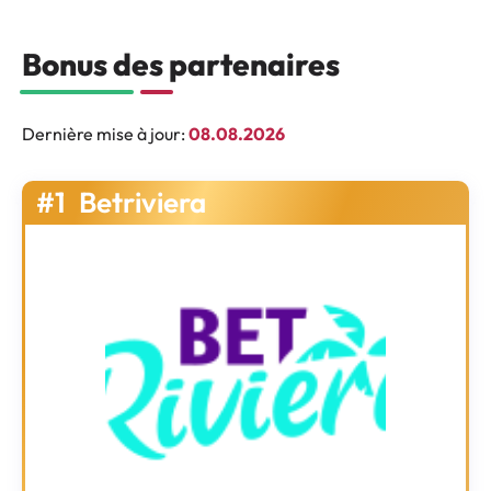
Bonus des partenaires
Dernière mise à jour:
08.08.2026
#1
Betriviera