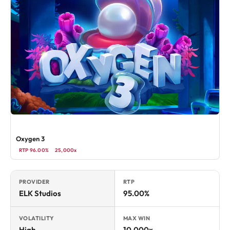
Oxygen 3
RTP 96.00%
25,000x
PROVIDER
RTP
ELK Studios
95.00%
VOLATILITY
MAX WIN
High
10,000x