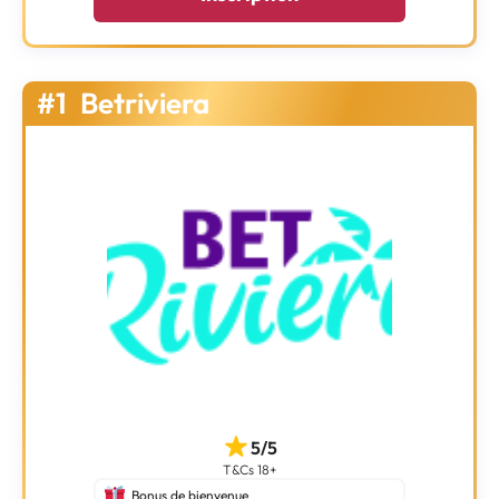
#1
Betriviera
5/5
T&Cs 18+
Bonus de bienvenue