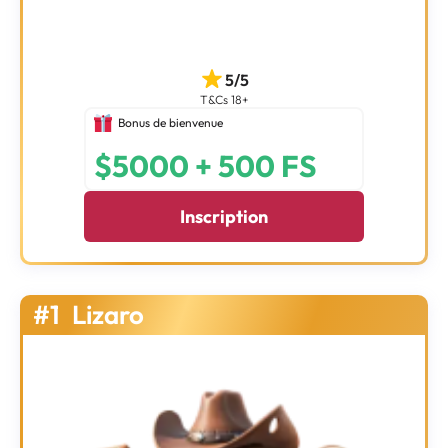
5/5
T&Cs 18+
Bonus de bienvenue
$5000 + 500 FS
Inscription
#1
Lizaro