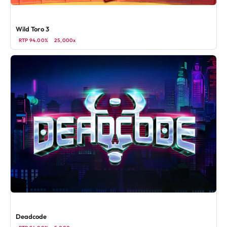
Wild Toro 3
RTP 94.00%
25,000x
Deadcode