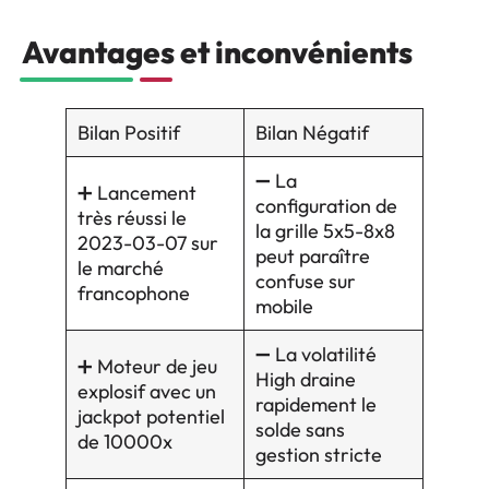
Avantages et inconvénients
Bilan Positif
Bilan Négatif
➖ La
➕ Lancement
configuration de
très réussi le
la grille 5x5-8x8
2023-03-07 sur
peut paraître
le marché
confuse sur
francophone
mobile
➖ La volatilité
➕ Moteur de jeu
High draine
explosif avec un
rapidement le
jackpot potentiel
solde sans
de 10000x
gestion stricte