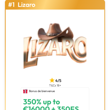
#1
Lizaro
4/5
T&Cs 18+
Bonus de bienvenue
350% up to
€16000 + 350FS