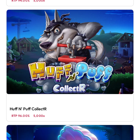
RTP 94.00%
5,000x
Huff N' Puff CollectR
RTP 96.00%
5,000x