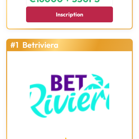
Inscription
#1
Betriviera