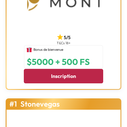
5/5
T&Cs 18+
Bonus de bienvenue
$5000 + 500 FS
Inscription
#1
Stonevegas