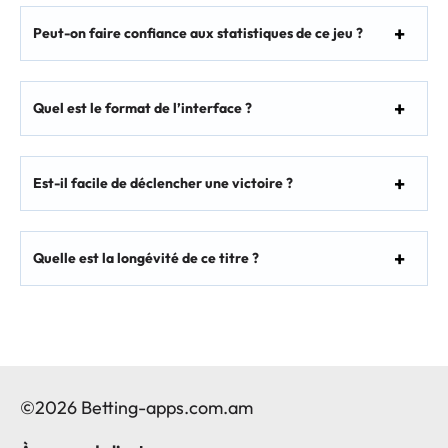
Peut-on faire confiance aux statistiques de ce jeu ?
Quel est le format de l’interface ?
Est-il facile de déclencher une victoire ?
Quelle est la longévité de ce titre ?
©2026 Betting-apps.com.am