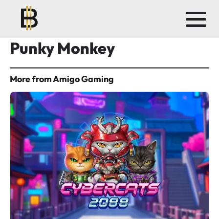
Punky Monkey
More from Amigo Gaming
▶ Play Demo
Powered by SlotsReach