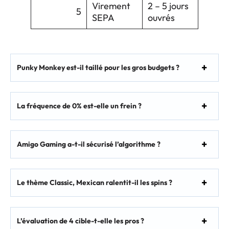
Virement
2 – 5 jours
5
SEPA
ouvrés
Punky Monkey est-il taillé pour les gros budgets ?
La fréquence de 0% est-elle un frein ?
Amigo Gaming a-t-il sécurisé l’algorithme ?
Le thème Classic, Mexican ralentit-il les spins ?
L’évaluation de 4 cible-t-elle les pros ?