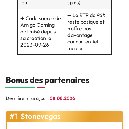
jeu
spins)
➖ Le RTP de 96%
➕ Code source de
reste basique et
Amigo Gaming
n’offre pas
optimisé depuis
d’avantage
sa création le
concurrentiel
2023-09-26
majeur
Bonus des partenaires
Dernière mise à jour:
08.08.2026
#1
Stonevegas