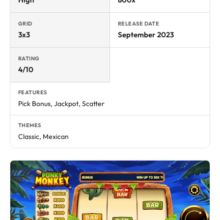
GRID
RELEASE DATE
3x3
September 2023
RATING
4/10
FEATURES
Pick Bonus, Jackpot, Scatter
THEMES
Classic, Mexican