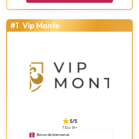
#1
Vip Monte
5/5
T&Cs 18+
Bonus de bienvenue