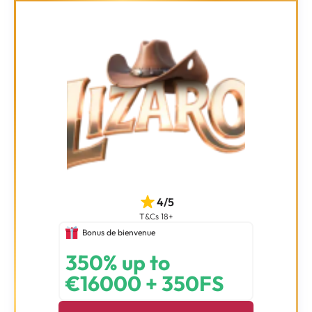
4/5
T&Cs 18+
Bonus de bienvenue
350% up to
€16000 + 350FS