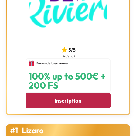
5/5
T&Cs 18+
Bonus de bienvenue
100% up to 500€ +
200 FS
Inscription
#1
Lizaro