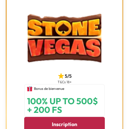
5/5
T&Cs 18+
Bonus de bienvenue
100% UP TO 500$
+ 200 FS
Inscription