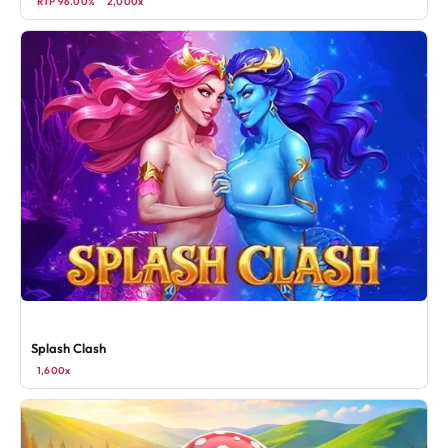
RTP 96.00%
2,000x
Splash Clash
1,600x