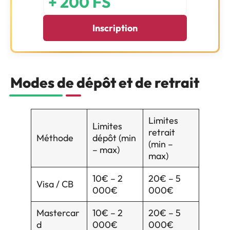
+ 200 FS
Inscription
Modes de dépôt et de retrait
Limites
Limites
retrait
Méthode
dépôt (min
(min –
– max)
max)
10€ – 2
20€ – 5
Visa / CB
000€
000€
Mastercar
10€ – 2
20€ – 5
d
000€
000€