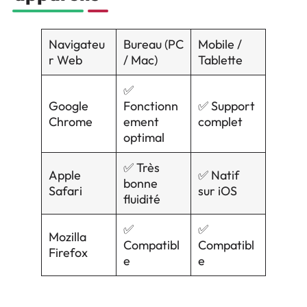
Navigateu
Bureau (PC
Mobile /
r Web
/ Mac)
Tablette
✅
Google
Fonctionn
✅ Support
Chrome
ement
complet
optimal
✅ Très
Apple
✅ Natif
bonne
Safari
sur iOS
fluidité
✅
✅
Mozilla
Compatibl
Compatibl
Firefox
e
e