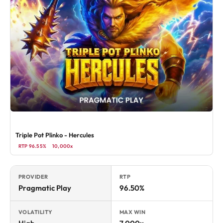
Triple Pot Plinko - Hercules
RTP 96.55%
10,000x
PROVIDER
RTP
Pragmatic Play
96.50%
VOLATILITY
MAX WIN