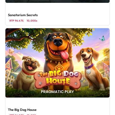
Sanatorium Secrets
RTP 96.47%
10,000x
The Big Dog House