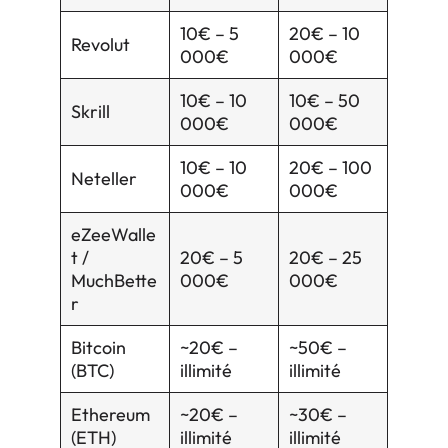
10€ – 5
20€ – 10
Revolut
000€
000€
10€ – 10
10€ – 50
Skrill
000€
000€
10€ – 10
20€ – 100
Neteller
000€
000€
eZeeWalle
t /
20€ – 5
20€ – 25
MuchBette
000€
000€
r
Bitcoin
~20€ –
~50€ –
(BTC)
illimité
illimité
Ethereum
~20€ –
~30€ –
(ETH)
illimité
illimité