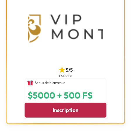
5/5
T&Cs 18+
Bonus de bienvenue
$5000 + 500 FS
Inscription