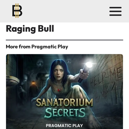
Raging Bull
More from Pragmatic Play
▶ Play Demo
Powered by SlotsReach