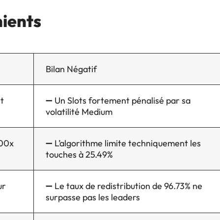
ients
Bilan Négatif
t
➖ Un Slots fortement pénalisé par sa
volatilité Medium
000x
➖ L’algorithme limite techniquement les
touches à 25.49%
ur
➖ Le taux de redistribution de 96.73% ne
surpasse pas les leaders