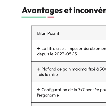
Avantages et inconvén
Bilan Positif
➕ Le titre a su s’imposer durablemen
depuis le 2023-05-15
➕ Plafond de gain maximal fixé à 5
fois la mise
➕ Configuration de la 7x7 pensée po
l’ergonomie