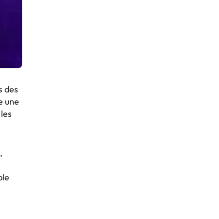
s des
e une
 les
,
ble