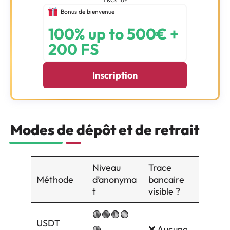
Bonus de bienvenue
100% up to 500€ +
200 FS
Inscription
Modes de dépôt et de retrait
Niveau
Trace
Méthode
d’anonyma
bancaire
t
visible ?
🟢🟢🟢🟢
USDT
❌ Aucune
🟢