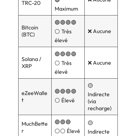
TRC-20
Maximum
🟢🟢🟢🟢
Bitcoin
❌ Aucune
⚪ Très
(BTC)
élevé
🟢🟢🟢🟢
Solana /
❌ Aucune
⚪ Très
XRP
élevé
🟡
🟢🟢🟢🟢
eZeeWalle
Indirecte
t
⚪ Élevé
(via
recharge)
🟢🟢🟢
🟡
MuchBette
r
⚪⚪ Élevé
Indirecte