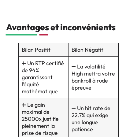
Avantages et inconvénients
Bilan Positif
Bilan Négatif
➕ Un RTP certifié
➖ La volatilité
de 94%
High mettra votre
garantissant
bankroll à rude
l’équité
épreuve
mathématique
➕ Le gain
➖ Un hit rate de
maximal de
22.7% qui exige
25000x justifie
une longue
pleinement la
patience
prise de risque