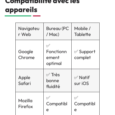
Compatibilité avec les
appareils
Navigateu
Bureau (PC
Mobile /
r Web
/ Mac)
Tablette
✅
Google
Fonctionn
✅ Support
Chrome
ement
complet
optimal
✅ Très
Apple
✅ Natif
bonne
Safari
sur iOS
fluidité
✅
✅
Mozilla
Compatibl
Compatibl
Firefox
e
e