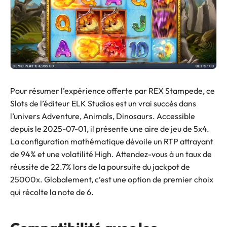
Pour résumer l’expérience offerte par REX Stampede, ce
Slots de l’éditeur ELK Studios est un vrai succès dans
l’univers Adventure, Animals, Dinosaurs. Accessible
depuis le 2025-07-01, il présente une aire de jeu de 5x4.
La configuration mathématique dévoile un RTP attrayant
de 94% et une volatilité High. Attendez-vous à un taux de
réussite de 22.7% lors de la poursuite du jackpot de
25000x. Globalement, c’est une option de premier choix
qui récolte la note de 6.