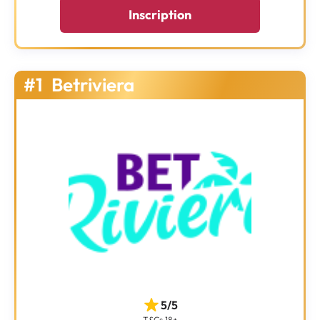
Inscription
#1
Betriviera
5/5
T&Cs 18+