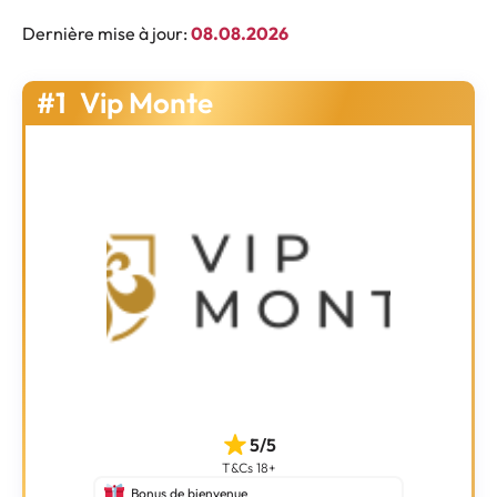
Dernière mise à jour:
08.08.2026
#1
Vip Monte
5/5
T&Cs 18+
Bonus de bienvenue