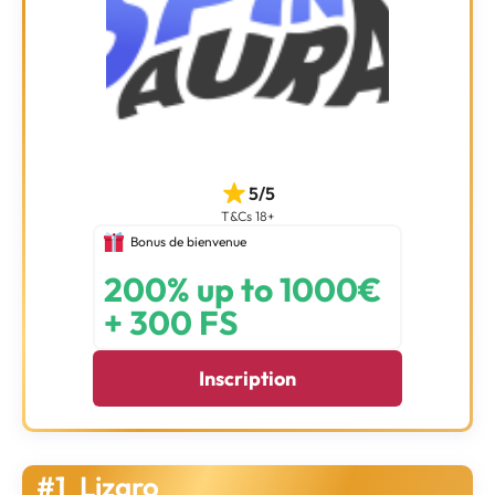
5/5
T&Cs 18+
Bonus de bienvenue
200% up to 1000€
+ 300 FS
Inscription
#1
Lizaro