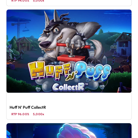
RTP 94.00%
5,000x
Huff N' Puff CollectR
RTP 96.00%
5,000x