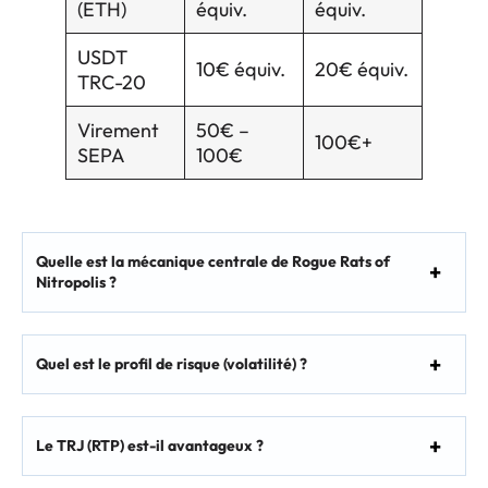
(ETH)
équiv.
équiv.
USDT
10€ équiv.
20€ équiv.
TRC-20
Virement
50€ –
100€+
SEPA
100€
Quelle est la mécanique centrale de Rogue Rats of
Nitropolis ?
Quel est le profil de risque (volatilité) ?
Le TRJ (RTP) est-il avantageux ?