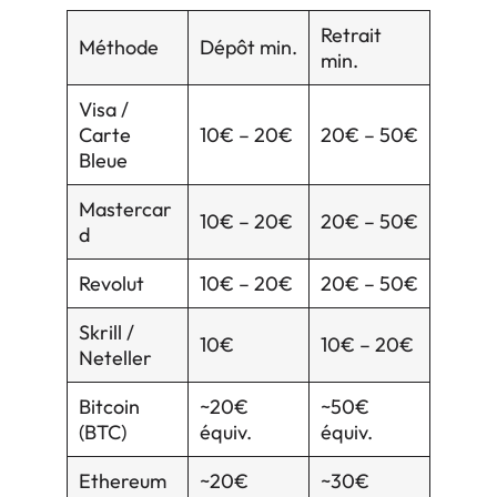
Retrait
Méthode
Dépôt min.
min.
Visa /
Carte
10€ – 20€
20€ – 50€
Bleue
Mastercar
10€ – 20€
20€ – 50€
d
Revolut
10€ – 20€
20€ – 50€
Skrill /
10€
10€ – 20€
Neteller
Bitcoin
~20€
~50€
(BTC)
équiv.
équiv.
Ethereum
~20€
~30€