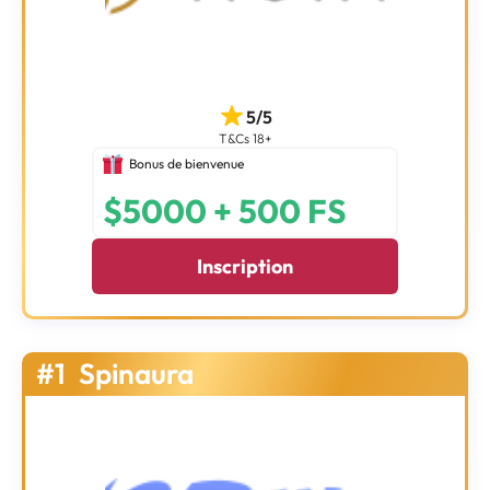
5/5
T&Cs 18+
Bonus de bienvenue
$5000 + 500 FS
Inscription
#1
Spinaura