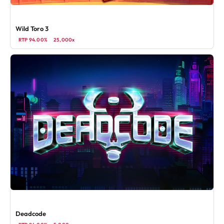
Wild Toro 3
RTP 94.00%
25,000x
Deadcode