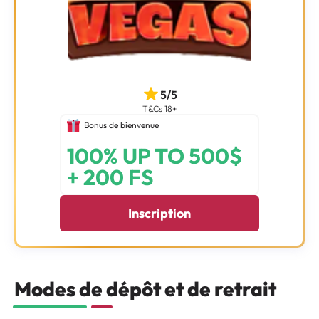
5/5
T&Cs 18+
Bonus de bienvenue
100% UP TO 500$
+ 200 FS
Inscription
Modes de dépôt et de retrait