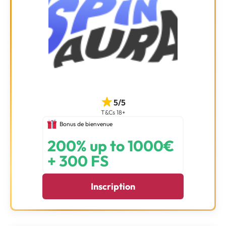
5/5
T&Cs 18+
Bonus de bienvenue
200% up to 1000€
+ 300 FS
Inscription