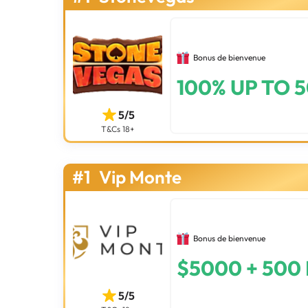
Bonus de bienvenue
100% UP TO 5
5/5
T&Cs 18+
#1
Vip Monte
Bonus de bienvenue
$5000 + 500 
5/5