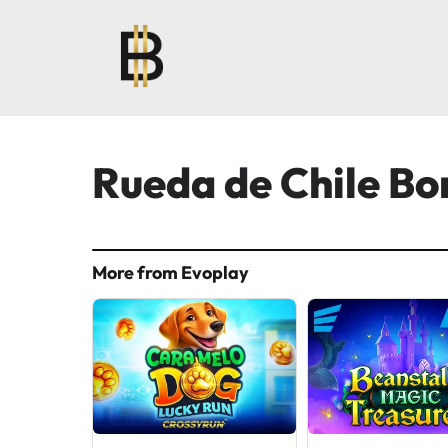
Rueda de Chile Bo
More from Evoplay