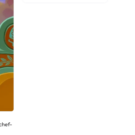
chef-