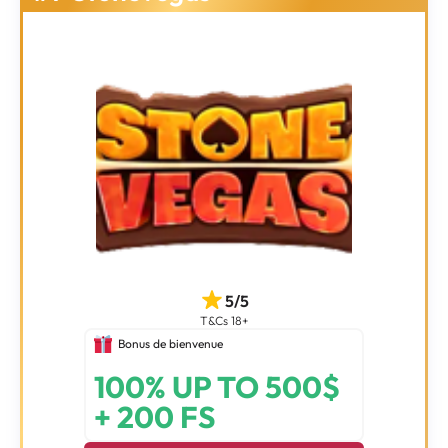
5/5
T&Cs 18+
Bonus de bienvenue
100% UP TO 500$
+ 200 FS