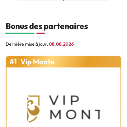
Bonus des partenaires
Dernière mise à jour:
08.08.2026
#1
Vip Monte