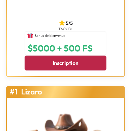
5/5
T&Cs 18+
Bonus de bienvenue
$5000 + 500 FS
Inscription
#1
Lizaro