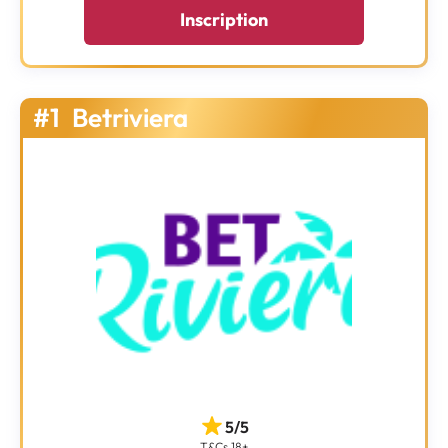
Inscription
#1
Betriviera
5/5
T&Cs 18+