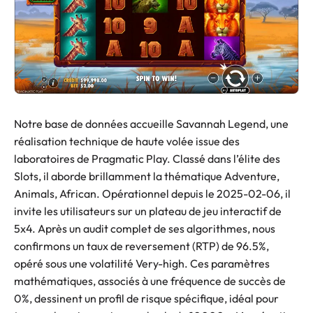
Notre base de données accueille Savannah Legend, une
réalisation technique de haute volée issue des
laboratoires de Pragmatic Play. Classé dans l’élite des
Slots, il aborde brillamment la thématique Adventure,
Animals, African. Opérationnel depuis le 2025-02-06, il
invite les utilisateurs sur un plateau de jeu interactif de
5x4. Après un audit complet de ses algorithmes, nous
confirmons un taux de reversement (RTP) de 96.5%,
opéré sous une volatilité Very-high. Ces paramètres
mathématiques, associés à une fréquence de succès de
0%, dessinent un profil de risque spécifique, idéal pour