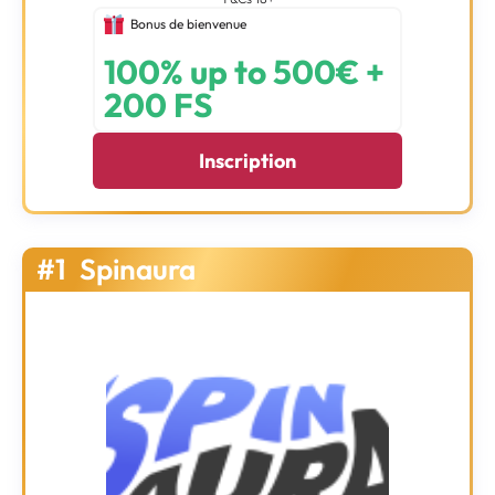
Bonus de bienvenue
100% up to 500€ +
200 FS
Inscription
#1
Spinaura