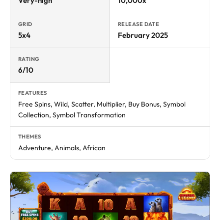
Very-high
10,000x
GRID
RELEASE DATE
5x4
February 2025
RATING
6/10
FEATURES
Free Spins, Wild, Scatter, Multiplier, Buy Bonus, Symbol
Collection, Symbol Transformation
THEMES
Adventure, Animals, African