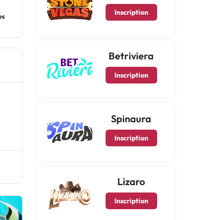
Inscription
es
Betriviera
Inscription
Spinaura
Inscription
Lizaro
Inscription