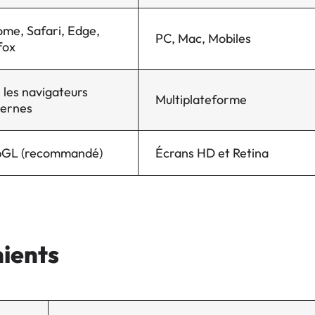
me, Safari, Edge,
PC, Mac, Mobiles
fox
 les navigateurs
Multiplateforme
ernes
GL (recommandé)
Écrans HD et Retina
ients