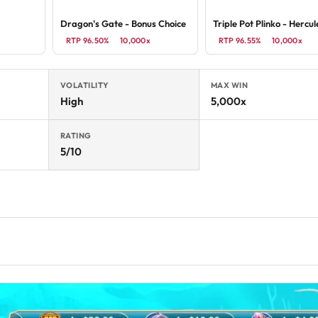
Dragon's Gate - Bonus Choice
Triple Pot Plinko - Hercul
RTP 96.50%
10,000x
RTP 96.55%
10,000x
VOLATILITY
MAX WIN
High
5,000x
RATING
5/10
Powered by SlotsReach