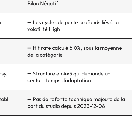
Bilan Négatif
n
➖ Les cycles de perte profonds liés à la
volatilité High
➖ Hit rate calculé à 0%, sous la moyenne
de la catégorie
asy,
➖ Structure en 4x3 qui demande un
certain temps d’adaptation
abli
➖ Pas de refonte technique majeure de la
part du studio depuis 2023-12-08