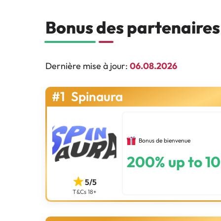
Bonus des partenaires
Dernière mise à jour:
06.08.2026
#1
Spinaura
Bonus de bienvenue
200% up to 1
5/5
T&Cs 18+