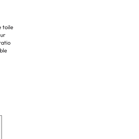
 toile
eur
ratio
ble