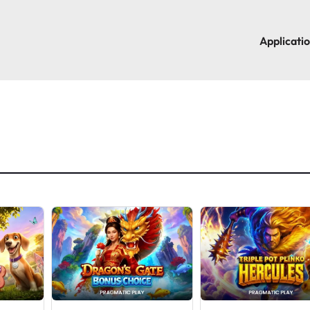
Applicatio