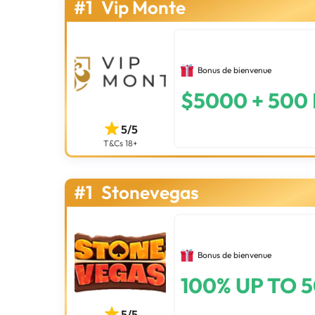
#1
Vip Monte
Bonus de bienvenue
$5000 + 500 
5/5
T&Cs 18+
#1
Stonevegas
Bonus de bienvenue
100% UP TO 5
5/5