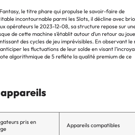
antasy, le titre phare qui propulse le savoir-faire de
table incontournable parmi les Slots, il décline avec brio
aux opérateurs le 2023-12-08, sa structure repose sur une
que de cette machine s’établit autour d’un retour au jou
ntissant des cycles de jeu imprévisibles. En observant le 
ticiper les fluctuations de leur solde en visant l’incroya
note algorithmique de 5 reflète la qualité premium de ce
 appareils
gateurs pris en
Appareils compatibles
rge