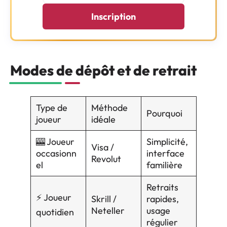
Inscription
Modes de dépôt et de retrait
Type de
Méthode
Pourquoi
joueur
idéale
🎰 Joueur
Simplicité,
Visa /
occasionn
interface
Revolut
el
familière
Retraits
⚡ Joueur
Skrill /
rapides,
Neteller
usage
quotidien
régulier