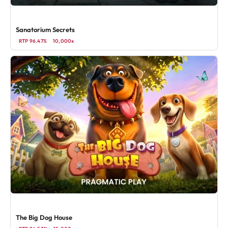
Sanatorium Secrets
RTP 96.47%
10,000x
The Big Dog House