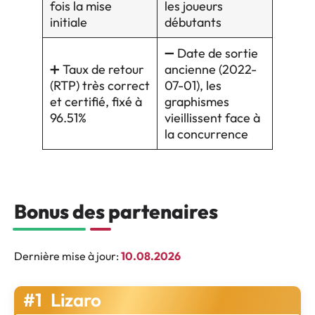
fois la mise
les joueurs
initiale
débutants
➖ Date de sortie
➕ Taux de retour
ancienne (2022-
(RTP) très correct
07-01), les
et certifié, fixé à
graphismes
96.51%
vieillissent face à
la concurrence
Bonus des partenaires
Dernière mise à jour:
10.08.2026
#1
Lizaro