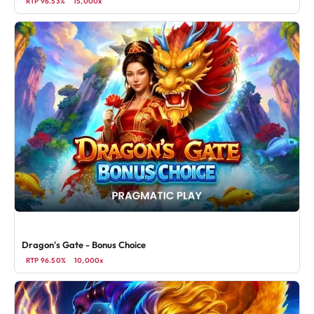
RTP 96.53%
15,000x
Dragon's Gate - Bonus Choice
RTP 96.50%
10,000x