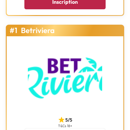
Inscription
#1
Betriviera
5/5
T&Cs 18+