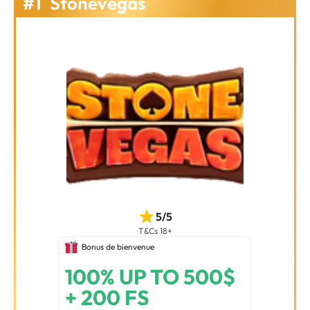
#1
Stonevegas
5/5
T&Cs 18+
Bonus de bienvenue
100% UP TO 500$
+ 200 FS