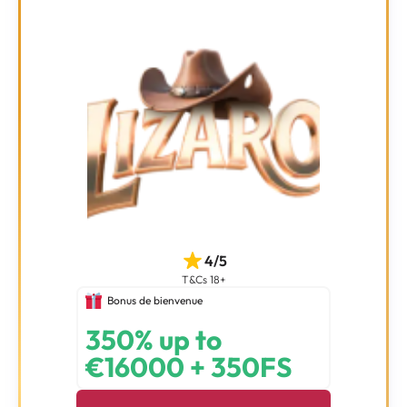
4/5
T&Cs 18+
Bonus de bienvenue
350% up to
€16000 + 350FS