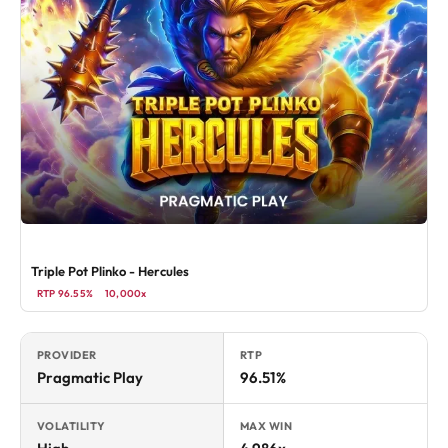
Triple Pot Plinko - Hercules
RTP 96.55%
10,000x
PROVIDER
RTP
Pragmatic Play
96.51%
VOLATILITY
MAX WIN