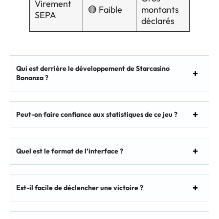
Virement
🔴 Faible
montants
SEPA
déclarés
Qui est derrière le développement de Starcasino
Bonanza ?
Peut-on faire confiance aux statistiques de ce jeu ?
Quel est le format de l’interface ?
Est-il facile de déclencher une victoire ?