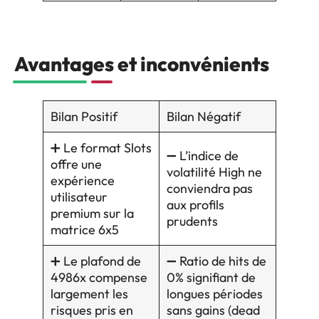
Avantages et inconvénients
Bilan Positif
Bilan Négatif
➕ Le format Slots
➖ L’indice de
offre une
volatilité High ne
expérience
conviendra pas
utilisateur
aux profils
premium sur la
prudents
matrice 6x5
➕ Le plafond de
➖ Ratio de hits de
4986x compense
0% signifiant de
largement les
longues périodes
risques pris en
sans gains (dead