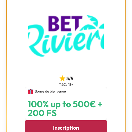
5/5
T&Cs 18+
Bonus de bienvenue
100% up to 500€ +
200 FS
Inscription