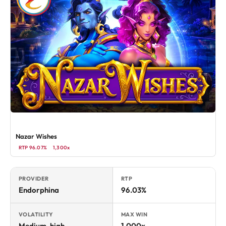
Nazar Wishes
RTP 96.07%
1,300x
PROVIDER
RTP
Endorphina
96.03%
VOLATILITY
MAX WIN
Medium-high
1,000x