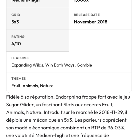
GRID
RELEASE DATE
5x3
November 2018
RATING
4/10
FEATURES
Expanding Wilds, Win Both Ways, Gamble
THEMES
Fruit, Animals, Nature
Fidèle à sa réputation, Endorphina frappe fort avec le jeu
Sugar Glider, un fascinant Slots aux accents Fruit,
Animals, Nature. Introduit sur le marché le 2018-11-29, il
déploie une mécanique en 5x3. Les parieurs apprécient
son modèle économique combinant un RTP de 96.03%,
une volatilité Medium-high et une fréquence de