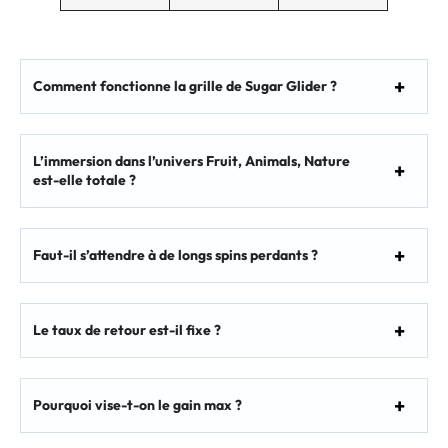
Comment fonctionne la grille de Sugar Glider ?
L’immersion dans l’univers Fruit, Animals, Nature
est-elle totale ?
Faut-il s’attendre à de longs spins perdants ?
Le taux de retour est-il fixe ?
Pourquoi vise-t-on le gain max ?