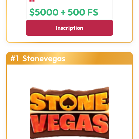
$5000 + 500 FS
Inscription
#1
Stonevegas