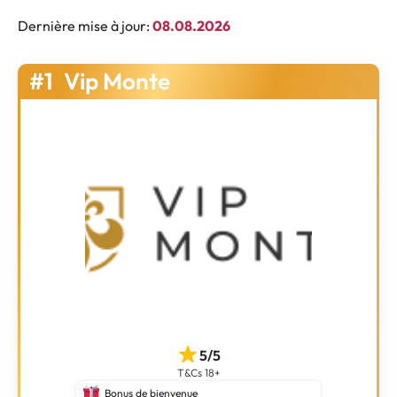
Dernière mise à jour:
08.08.2026
#1
Vip Monte
5/5
T&Cs 18+
Bonus de bienvenue