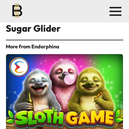
Sugar Glider
More from Endorphina
▶ Play Demo
Powered by SlotsReach