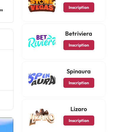
Inscription
es
Betriviera
Inscription
Spinaura
Inscription
Lizaro
Inscription