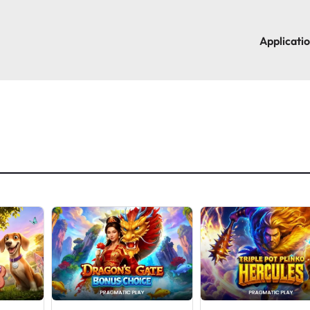
Applicatio