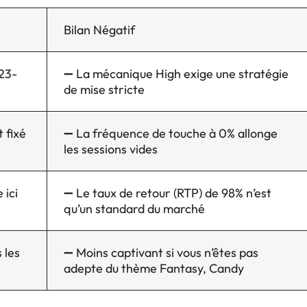
Bilan Négatif
23-
➖ La mécanique High exige une stratégie
de mise stricte
 fixé
➖ La fréquence de touche à 0% allonge
les sessions vides
 ici
➖ Le taux de retour (RTP) de 98% n’est
qu’un standard du marché
 les
➖ Moins captivant si vous n’êtes pas
adepte du thème Fantasy, Candy