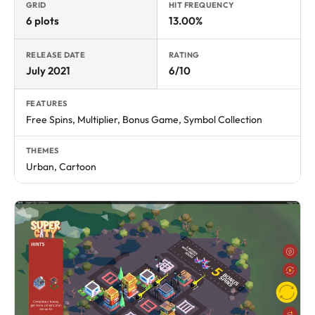
GRID
HIT FREQUENCY
6 plots
13.00%
RELEASE DATE
RATING
July 2021
6/10
FEATURES
Free Spins, Multiplier, Bonus Game, Symbol Collection
THEMES
Urban, Cartoon