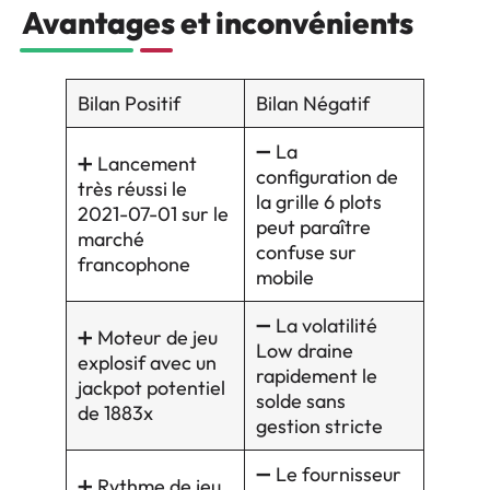
Avantages et inconvénients
Bilan Positif
Bilan Négatif
➖ La
➕ Lancement
configuration de
très réussi le
la grille 6 plots
2021-07-01 sur le
peut paraître
marché
confuse sur
francophone
mobile
➖ La volatilité
➕ Moteur de jeu
Low draine
explosif avec un
rapidement le
jackpot potentiel
solde sans
de 1883x
gestion stricte
➖ Le fournisseur
➕ Rythme de jeu