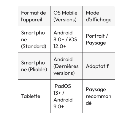
Format de
OS Mobile
Mode
l’appareil
(Versions)
d’affichage
Smartpho
Android
Portrait /
ne
8.0+ / iOS
Paysage
(Standard)
12.0+
Android
Smartpho
(Dernières
Adaptatif
ne (Pliable)
versions)
iPadOS
Paysage
13+ /
Tablette
recomman
Android
dé
9.0+