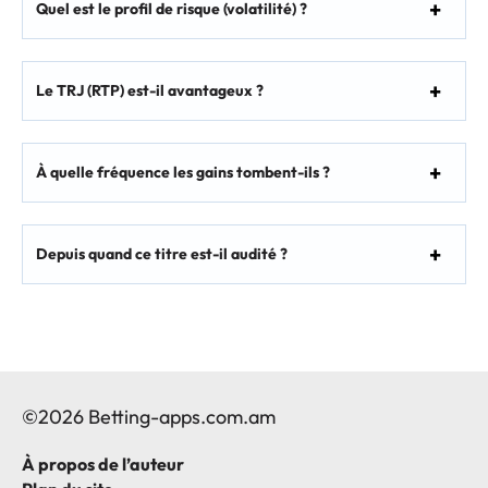
Quel est le profil de risque (volatilité) ?
Le TRJ (RTP) est-il avantageux ?
À quelle fréquence les gains tombent-ils ?
Depuis quand ce titre est-il audité ?
©2026 Betting-apps.com.am
À propos de l’auteur