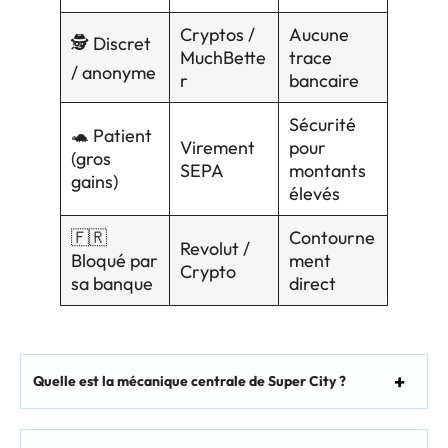
Cryptos /
Aucune
🕵️ Discret
MuchBette
trace
/ anonyme
r
bancaire
Sécurité
🐢 Patient
Virement
pour
(gros
SEPA
montants
gains)
élevés
🇫🇷
Contourne
Revolut /
Bloqué par
ment
Crypto
sa banque
direct
Quelle est la mécanique centrale de Super City ?