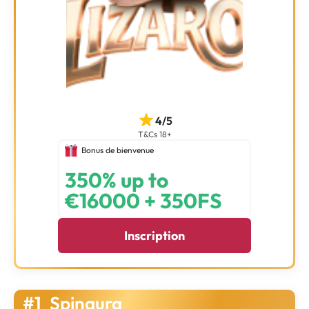
4/5
T&Cs 18+
Bonus de bienvenue
350% up to
€16000 + 350FS
Inscription
#1
Spinaura