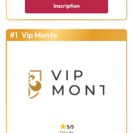
Inscription
#1
Vip Monte
5/5
T&Cs 18+