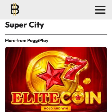
Super City
More from PoggiPlay
▶ Play Demo
Powered by SlotsReach