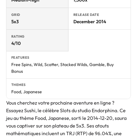
GRID
RELEASE DATE
5x3
December 2014
RATING
4/10
FEATURES
Free Spins, Wild, Scatter, Stacked Wilds, Gamble, Buy
Bonus
THEMES
Food, Japanese
Vous cherchez votre prochaine aventure en ligne ?
Essayez Sushi, le célèbre Slots du studio Endorphina. Ce
jeu au thème Food, Japanese, sorti le 2014-12-20, saura
vous captiver sur son plateau de 5x3. Ses atouts
mathématiques incluent un TRJ (RTP) de 96.04%, une