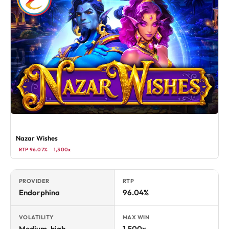
Nazar Wishes
RTP 96.07%
1,300x
PROVIDER
RTP
Endorphina
96.04%
VOLATILITY
MAX WIN
Medium-high
1,500x