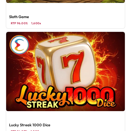
Sloth Game
RTP 96.00%
1,600x
Lucky Streak 1000 Dice