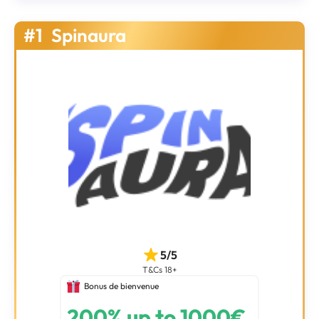
#1
Spinaura
5/5
T&Cs 18+
Bonus de bienvenue
200% up to 1000€