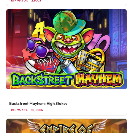
RTP 95.90%
2,100x
Backstreet Mayhem: High Stakes
RTP 95.65%
10,000x