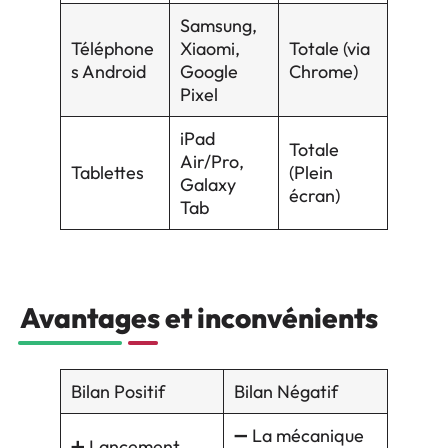
Samsung,
Téléphone
Xiaomi,
Totale (via
s Android
Google
Chrome)
Pixel
iPad
Totale
Air/Pro,
Tablettes
(Plein
Galaxy
écran)
Tab
Avantages et inconvénients
Bilan Positif
Bilan Négatif
➖ La mécanique
➕ Lancement