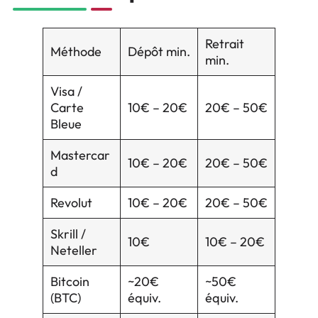
Retrait
Méthode
Dépôt min.
min.
Visa /
Carte
10€ – 20€
20€ – 50€
Bleue
Mastercar
10€ – 20€
20€ – 50€
d
Revolut
10€ – 20€
20€ – 50€
Skrill /
10€
10€ – 20€
Neteller
Bitcoin
~20€
~50€
(BTC)
équiv.
équiv.