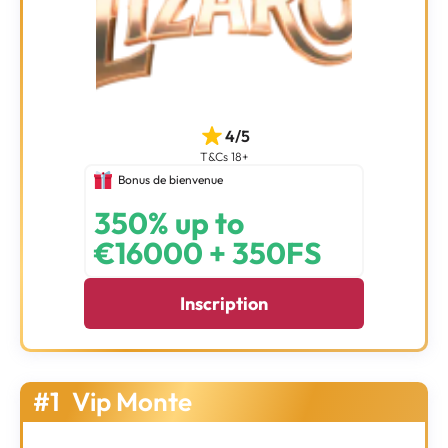
4/5
T&Cs 18+
Bonus de bienvenue
350% up to
€16000 + 350FS
Inscription
#1
Vip Monte