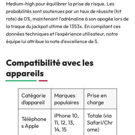
Medium-high pour équilibrer la prise de risque. Les
probabilités sont soutenues par un taux de réussite (hit
rate) de 0%, maintenant l’adrénaline à son apogée lors de
la traque du jackpot ultime de 1353x. En compilant ces
données techniques et l’expérience utilisateur, notre
équipe lui attribue la note d’excellence de 5.
Compatibilité avec les
appareils
Catégorie
Marques
Prise en
d’appareil
populaires
charge
iPhone 10,
Totale (via
Téléphone
11, 12, 13,
Safari/Chr
s Apple
14, 15
ome)