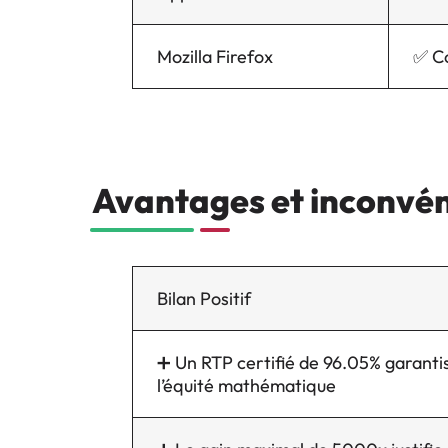
Mozilla Firefox
✅ C
Avantages et inconvén
Bilan Positif
➕ Un RTP certifié de 96.05% garanti
l’équité mathématique