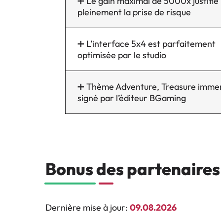
➕ Le gain maximal de 5000x justifie
pleinement la prise de risque
➕ L’interface 5x4 est parfaitement
optimisée par le studio
➕ Thème Adventure, Treasure immer
signé par l’éditeur BGaming
Bonus des partenaires
Dernière mise à jour:
09.08.2026