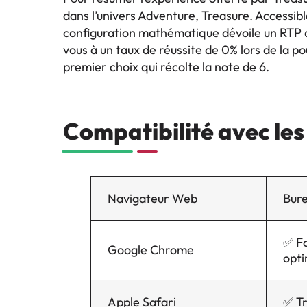
dans l’univers Adventure, Treasure. Accessibl
configuration mathématique dévoile un RTP a
vous à un taux de réussite de 0% lors de la p
premier choix qui récolte la note de 6.
Compatibilité avec les
Navigateur Web
Bure
✅ F
Google Chrome
opti
Apple Safari
✅ Tr