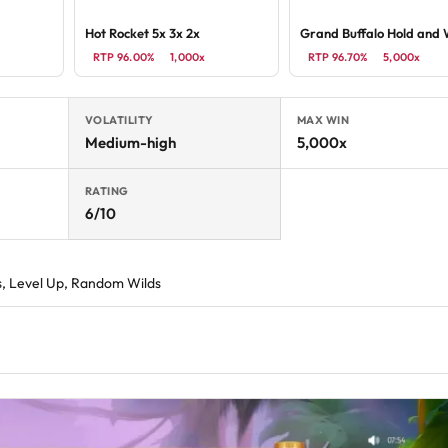
Hot Rocket 5x 3x 2x
Grand Buffalo Hold and 
RTP 96.00%
1,000x
RTP 96.70%
5,000x
VOLATILITY
MAX WIN
Medium-high
5,000x
RATING
6/10
us, Level Up, Random Wilds
▶ Play Demo
Powered by SlotsReach