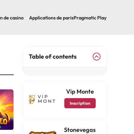
n de casino
Applications de paris
Pragmatic Play
Table of contents
Vip Monte
Inscription
Stonevegas