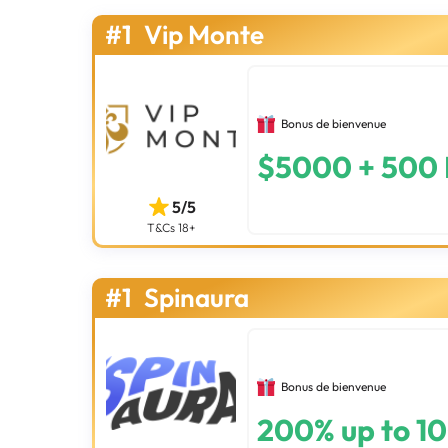
#1
Vip Monte
Bonus de bienvenue
$5000 + 500 
5/5
T&Cs 18+
#1
Spinaura
Bonus de bienvenue
200% up to 1