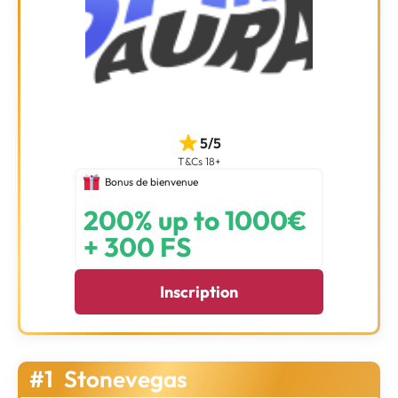
5/5
T&Cs 18+
Bonus de bienvenue
200% up to 1000€
+ 300 FS
Inscription
#1
Stonevegas