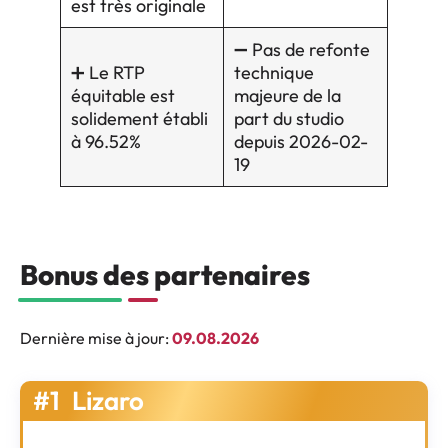
est très originale
➖ Pas de refonte
➕ Le RTP
technique
équitable est
majeure de la
solidement établi
part du studio
à 96.52%
depuis 2026-02-
19
Bonus des partenaires
Dernière mise à jour:
09.08.2026
#1
Lizaro