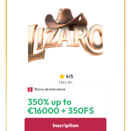
4/5
T&Cs 18+
Bonus de bienvenue
350% up to
€16000 + 350FS
Inscription