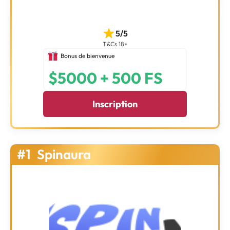
5/5
T&Cs 18+
Bonus de bienvenue
$5000 + 500 FS
Inscription
#1
Spinaura