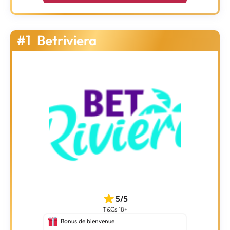
#1
Betriviera
5/5
T&Cs 18+
Bonus de bienvenue