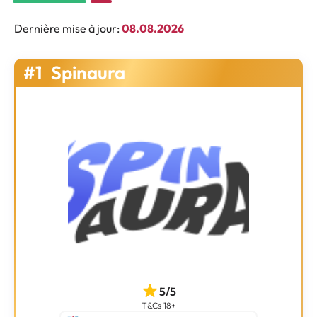
Dernière mise à jour:
08.08.2026
#1
Spinaura
5/5
T&Cs 18+