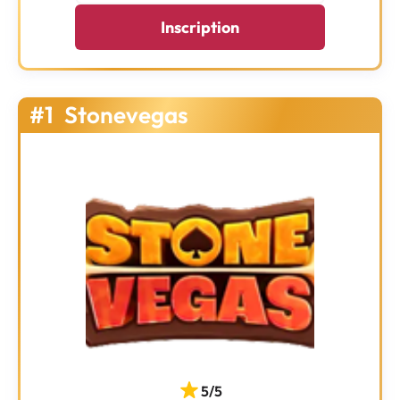
Inscription
#1
Stonevegas
5/5