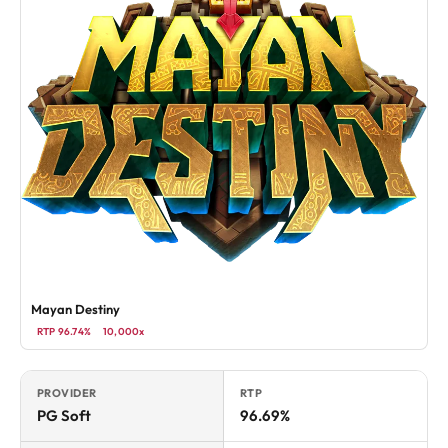
Mayan Destiny
RTP 96.74%
10,000x
PROVIDER
RTP
PG Soft
96.69%