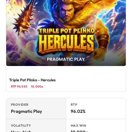
Triple Pot Plinko - Hercules
RTP 96.55%
10,000x
PROVIDER
RTP
Pragmatic Play
96.02%
VOLATILITY
MAX WIN