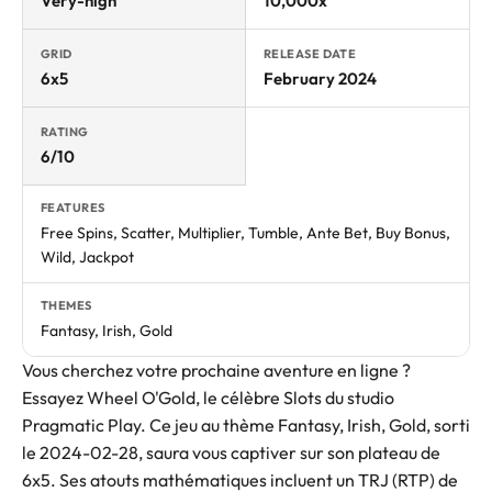
Very-high
10,000x
GRID
RELEASE DATE
6x5
February 2024
RATING
6/10
FEATURES
Free Spins, Scatter, Multiplier, Tumble, Ante Bet, Buy Bonus,
Wild, Jackpot
THEMES
Fantasy, Irish, Gold
Vous cherchez votre prochaine aventure en ligne ?
Essayez Wheel O'Gold, le célèbre Slots du studio
Pragmatic Play. Ce jeu au thème Fantasy, Irish, Gold, sorti
le 2024-02-28, saura vous captiver sur son plateau de
6x5. Ses atouts mathématiques incluent un TRJ (RTP) de