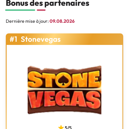
Bonus des partenaires
Dernière mise à jour:
09.08.2026
#1
Stonevegas
5/5