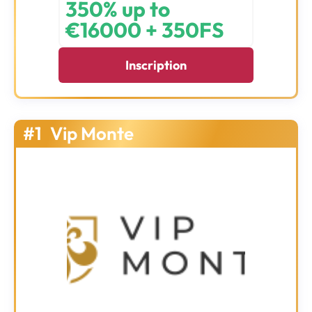
350% up to
€16000 + 350FS
Inscription
#1
Vip Monte