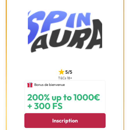
5/5
T&Cs 18+
Bonus de bienvenue
200% up to 1000€
+ 300 FS
Inscription