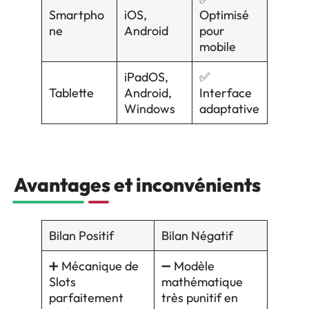
Smartpho
iOS,
Optimisé
ne
Android
pour
mobile
iPadOS,
✅
Tablette
Android,
Interface
Windows
adaptative
Avantages et inconvénients
Bilan Positif
Bilan Négatif
➕ Mécanique de
➖ Modèle
Slots
mathématique
parfaitement
très punitif en