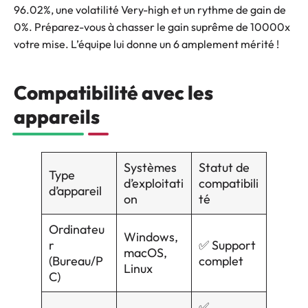
96.02%, une volatilité Very-high et un rythme de gain de
0%. Préparez-vous à chasser le gain suprême de 10000x
votre mise. L’équipe lui donne un 6 amplement mérité !
Compatibilité avec les
appareils
Systèmes
Statut de
Type
d’exploitati
compatibili
d’appareil
on
té
Ordinateu
Windows,
r
✅ Support
macOS,
(Bureau/P
complet
Linux
C)
✅