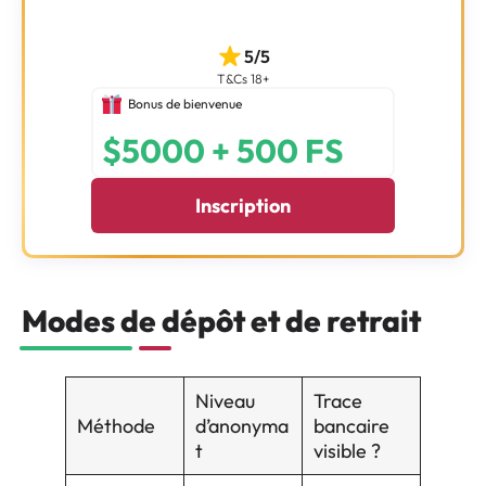
5/5
T&Cs 18+
Bonus de bienvenue
$5000 + 500 FS
Inscription
Modes de dépôt et de retrait
Niveau
Trace
Méthode
d’anonyma
bancaire
t
visible ?