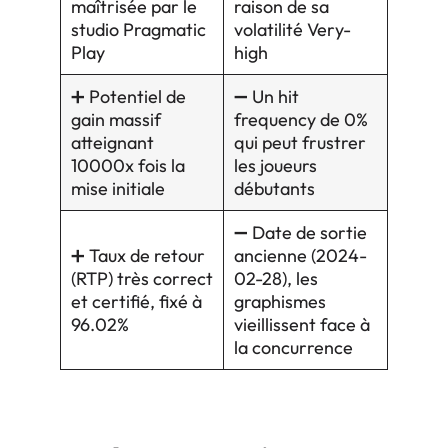
maîtrisée par le
raison de sa
studio Pragmatic
volatilité Very-
Play
high
➕ Potentiel de
➖ Un hit
gain massif
frequency de 0%
atteignant
qui peut frustrer
10000x fois la
les joueurs
mise initiale
débutants
➖ Date de sortie
➕ Taux de retour
ancienne (2024-
(RTP) très correct
02-28), les
et certifié, fixé à
graphismes
96.02%
vieillissent face à
la concurrence