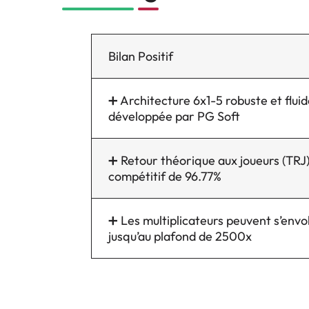
Bilan Positif
➕ Architecture 6x1-5 robuste et fluid
développée par PG Soft
➕ Retour théorique aux joueurs (TRJ
compétitif de 96.77%
➕ Les multiplicateurs peuvent s’envo
jusqu’au plafond de 2500x