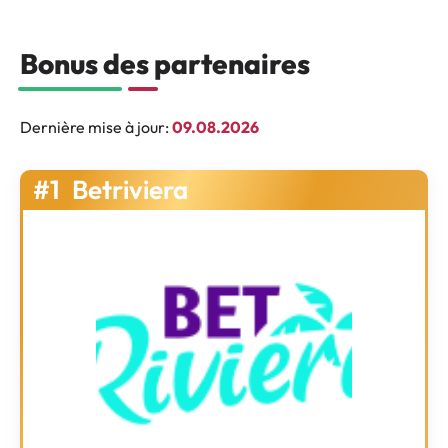
Bonus des partenaires
Dernière mise à jour:
09.08.2026
#1
Betriviera