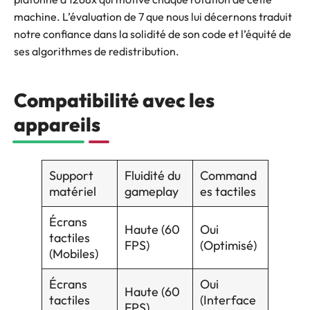
machine. L’évaluation de 7 que nous lui décernons traduit
notre confiance dans la solidité de son code et l’équité de
ses algorithmes de redistribution.
Compatibilité avec les
appareils
Support
Fluidité du
Command
matériel
gameplay
es tactiles
Écrans
Haute (60
Oui
tactiles
FPS)
(Optimisé)
(Mobiles)
Écrans
Oui
Haute (60
tactiles
(Interface
FPS)