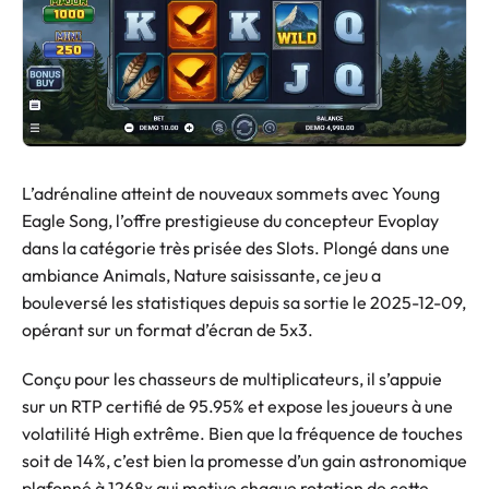
L’adrénaline atteint de nouveaux sommets avec Young
Eagle Song, l’offre prestigieuse du concepteur Evoplay
dans la catégorie très prisée des Slots. Plongé dans une
ambiance Animals, Nature saisissante, ce jeu a
bouleversé les statistiques depuis sa sortie le 2025-12-09,
opérant sur un format d’écran de 5x3.
Conçu pour les chasseurs de multiplicateurs, il s’appuie
sur un RTP certifié de 95.95% et expose les joueurs à une
volatilité High extrême. Bien que la fréquence de touches
soit de 14%, c’est bien la promesse d’un gain astronomique
plafonné à 1268x qui motive chaque rotation de cette