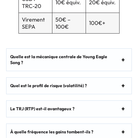
10€ équiv.
20€ équiv.
TRC-20
Virement
50€ –
100€+
SEPA
100€
Quelle est la mécanique centrale de Young Eagle
Song ?
Quel est le profil de risque (volatilité) ?
Le TRJ (RTP) est-il avantageux ?
À quelle fréquence les gains tombent-ils ?