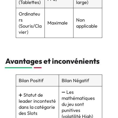
(Tablettes)
large)
Ordinateu
rs
Non
Maximale
(Souris/Cla
applicable
vier)
Avantages et inconvénients
Bilan Positif
Bilan Négatif
➖ Les
➕ Statut de
mathématiques
leader incontesté
du jeu sont
dans la catégorie
punitives
des Slots
(volatilité High)