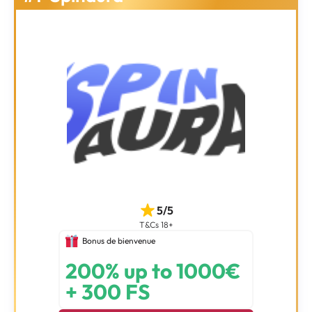
5/5
T&Cs 18+
Bonus de bienvenue
200% up to 1000€
+ 300 FS