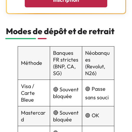
Modes de dépôt et de retrait
Banques
Néobanqu
FR strictes
es
Méthode
(BNP, CA,
(Revolut,
SG)
N26)
Visa /
🟢 Passe
🔴 Souvent
Carte
bloquée
sans souci
Bleue
Mastercar
🔴 Souvent
🟢 OK
d
bloquée