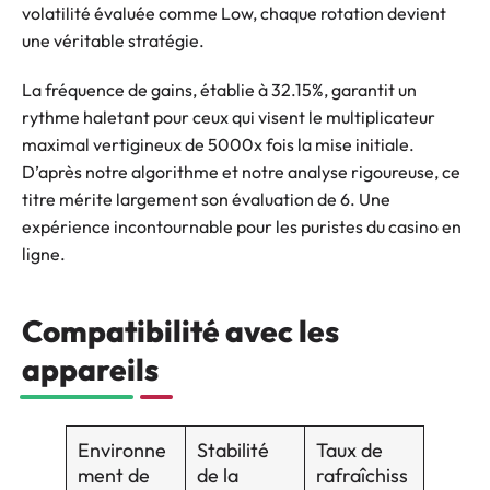
volatilité évaluée comme Low, chaque rotation devient
une véritable stratégie.
La fréquence de gains, établie à 32.15%, garantit un
rythme haletant pour ceux qui visent le multiplicateur
maximal vertigineux de 5000x fois la mise initiale.
D’après notre algorithme et notre analyse rigoureuse, ce
titre mérite largement son évaluation de 6. Une
expérience incontournable pour les puristes du casino en
ligne.
Compatibilité avec les
appareils
Environne
Stabilité
Taux de
ment de
de la
rafraîchiss