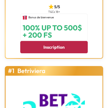
5/5
T&Cs 18+
Bonus de bienvenue
100% UP TO 500$
+ 200 FS
Inscription
#1
Betriviera