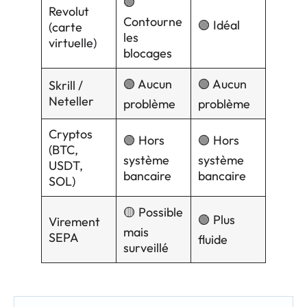
🟢
Revolut
Contourne
🟢 Idéal
(carte
les
virtuelle)
blocages
🟢 Aucun
🟢 Aucun
Skrill /
Neteller
problème
problème
Cryptos
🟢 Hors
🟢 Hors
(BTC,
système
système
USDT,
bancaire
bancaire
SOL)
🟡 Possible
🟢 Plus
Virement
mais
SEPA
fluide
surveillé