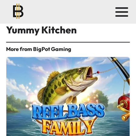
Yummy Kitchen
More from BigPot Gaming
▶ Play Demo
Powered by SlotsReach