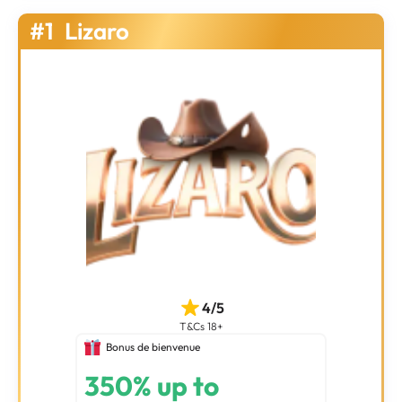
#1
Lizaro
4/5
T&Cs 18+
Bonus de bienvenue
350% up to