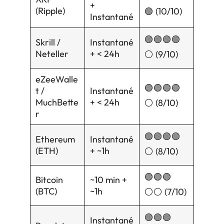
+
(Ripple)
🟢 (10/10)
Instantané
🟢🟢🟢🟢
Skrill /
Instantané
Neteller
+ < 24h
⚪ (9/10)
eZeeWalle
🟢🟢🟢🟢
t /
Instantané
MuchBette
+ < 24h
⚪ (8/10)
r
🟢🟢🟢🟢
Ethereum
Instantané
(ETH)
+ ~1h
⚪ (8/10)
🟢🟢🟢
Bitcoin
~10 min +
(BTC)
~1h
⚪⚪ (7/10)
🟢🟢🟢
Instantané