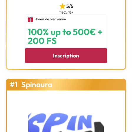
5/5
T&Cs 18+
Bonus de bienvenue
100% up to 500€ +
200 FS
Inscription
#1
Spinaura