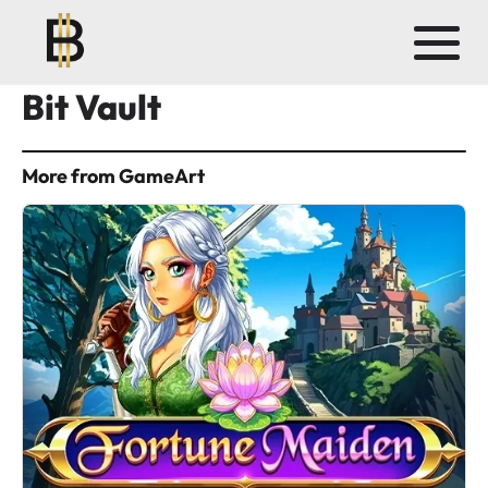
Bit Vault
More from GameArt
▶ Play Demo
Powered by SlotsReach