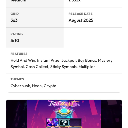
GRID
RELEASE DATE
3x3
August 2025
RATING
5/10
FEATURES
Hold And Win, Instant Prize, Jackpot, Buy Bonus, Mystery
Symbol, Cash Collect, Sticky Symbols, Multiplier
THEMES
Cyberpunk, Neon, Crypto