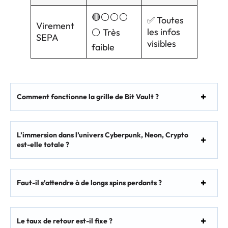
🔴⚪⚪⚪
✅ Toutes
Virement
les infos
⚪ Très
SEPA
visibles
faible
Comment fonctionne la grille de Bit Vault ?
L’immersion dans l’univers Cyberpunk, Neon, Crypto
est-elle totale ?
Faut-il s’attendre à de longs spins perdants ?
Le taux de retour est-il fixe ?