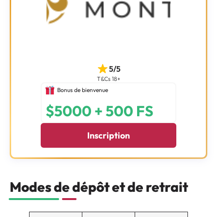
5/5
T&Cs 18+
Bonus de bienvenue
$5000 + 500 FS
Inscription
Modes de dépôt et de retrait