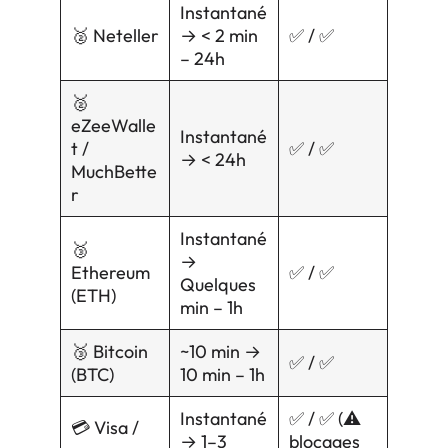
Instantané
🥈 Neteller
→ < 2 min
✅ / ✅
– 24h
🥈
eZeeWalle
Instantané
t /
✅ / ✅
→ < 24h
MuchBette
r
Instantané
🥉
→
Ethereum
✅ / ✅
Quelques
(ETH)
min – 1h
🥉 Bitcoin
~10 min →
✅ / ✅
(BTC)
10 min – 1h
Instantané
✅ / ✅ (⚠️
💳 Visa /
→ 1–3
blocages