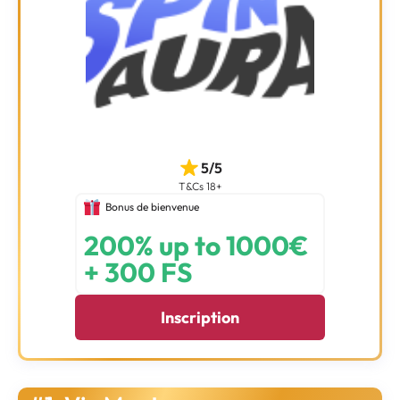
5/5
T&Cs 18+
Bonus de bienvenue
200% up to 1000€
+ 300 FS
Inscription