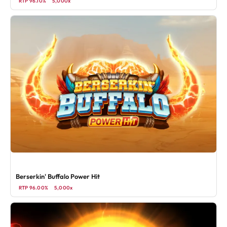
RTP 96.10%
5,000x
Berserkin' Buffalo Power Hit
RTP 96.00%
5,000x