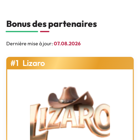
Bonus des partenaires
Dernière mise à jour:
07.08.2026
#1
Lizaro