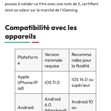
pousse à valider ce titre avec une note de 5, certifiant
ainsi sa valeur sur le marché de l’iGaming.
Compatibilité avec les
appareils
Version
Recomma
Plateform
minimale
ndée pour
e
requise
la fluidité
Apple
iOS 14.0 ou
(iPhone/iP
iOS 11.0
supérieur
ad)
Android
Android 10
6.0
Android
ou
(Marshmall