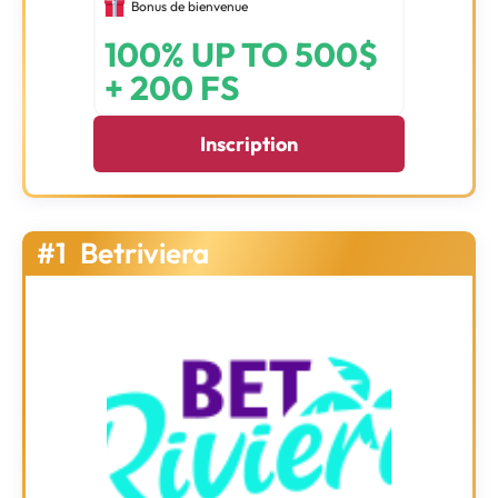
Bonus de bienvenue
100% UP TO 500$
+ 200 FS
Inscription
#1
Betriviera