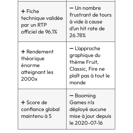
➖ Un nombre
➕ Fiche
frustrant de tours
technique validée
à vide à cause
par un RTP
d’un hit rate de
officiel de 96.1%
26.78%
➖ L’approche
➕ Rendement
graphique du
théorique
thème Fruit,
énorme
Classic, Fire ne
atteignant les
plaît pas à tout le
2000x
monde
➖ Booming
➕ Score de
Games n’a
confiance global
déployé aucune
maintenu à 5
mise à jour depuis
le 2020-07-16