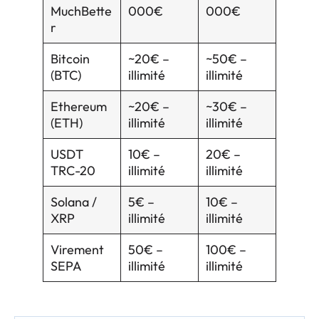
MuchBette
000€
000€
r
Bitcoin
~20€ –
~50€ –
(BTC)
illimité
illimité
Ethereum
~20€ –
~30€ –
(ETH)
illimité
illimité
USDT
10€ –
20€ –
TRC-20
illimité
illimité
Solana /
5€ –
10€ –
XRP
illimité
illimité
Virement
50€ –
100€ –
SEPA
illimité
illimité