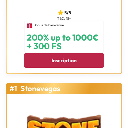
5/5
T&Cs 18+
Bonus de bienvenue
200% up to 1000€
+ 300 FS
Inscription
#1
Stonevegas