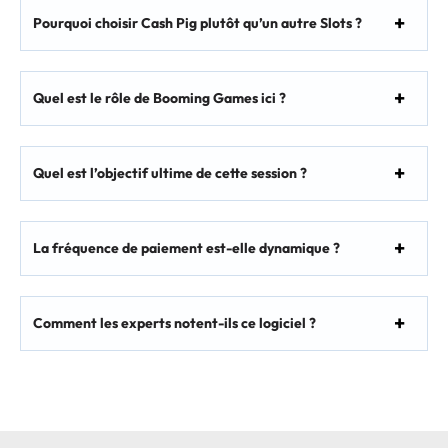
Pourquoi choisir Cash Pig plutôt qu’un autre Slots ?
Quel est le rôle de Booming Games ici ?
Quel est l’objectif ultime de cette session ?
La fréquence de paiement est-elle dynamique ?
Comment les experts notent-ils ce logiciel ?