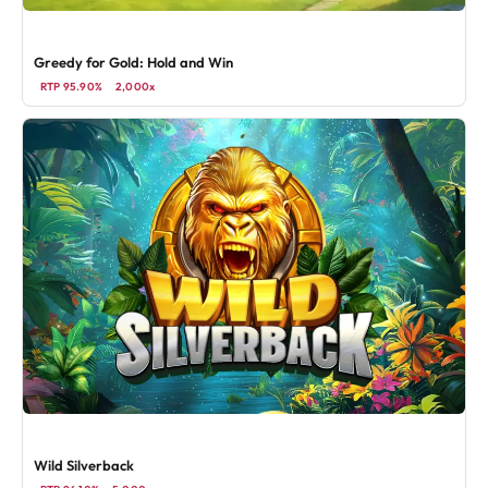
Greedy for Gold: Hold and Win
RTP 95.90%
2,000x
Wild Silverback