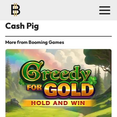
Cash Pig
More from Booming Games
▶ Play Demo
Powered by SlotsReach