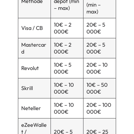
Méthode
dépôt (min
(min –
– max)
max)
10€ – 2
20€ – 5
Visa / CB
000€
000€
Mastercar
10€ – 2
20€ – 5
d
000€
000€
10€ – 5
20€ – 10
Revolut
000€
000€
10€ – 10
10€ – 50
Skrill
000€
000€
10€ – 10
20€ – 100
Neteller
000€
000€
eZeeWalle
t /
20€ – 5
20€ – 25