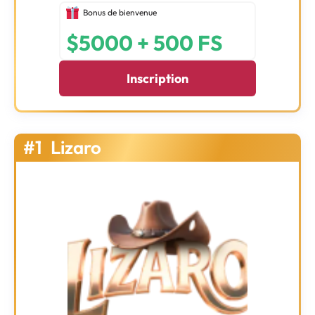
Bonus de bienvenue
$5000 + 500 FS
Inscription
#1
Lizaro