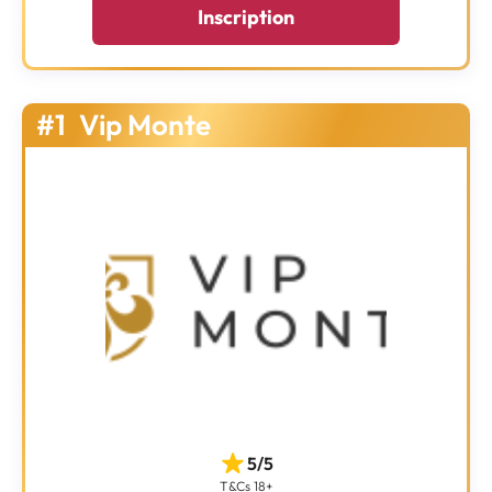
Inscription
#1
Vip Monte
5/5
T&Cs 18+