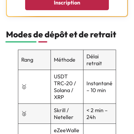
Inscription
Modes de dépôt et de retrait
Délai
Rang
Méthode
retrait
USDT
TRC-20 /
Instantané
🥇
Solana /
– 10 min
XRP
Skrill /
< 2 min –
🥈
Neteller
24h
eZeeWalle