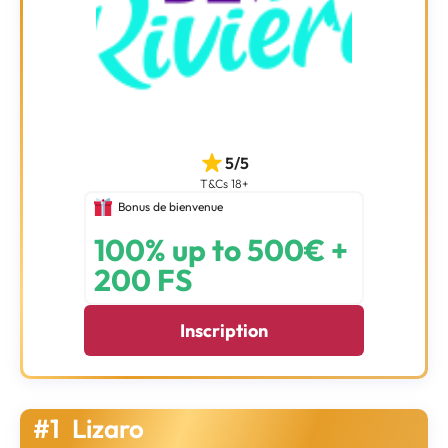
5/5
T&Cs 18+
Bonus de bienvenue
100% up to 500€ +
200 FS
Inscription
#1
Lizaro