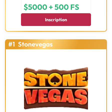
$5000 + 500 FS
Inscription
#1
Stonevegas