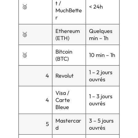
t /
🥈
< 24h
MuchBette
r
Ethereum
Quelques
🥉
(ETH)
min – 1h
Bitcoin
🥉
10 min – 1h
(BTC)
1 – 2 jours
4
Revolut
ouvrés
Visa /
1 – 3 jours
4
Carte
ouvrés
Bleue
Mastercar
3 – 5 jours
5
d
ouvrés