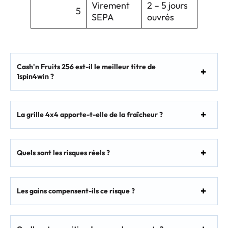
Virement
2 – 5 jours
5
SEPA
ouvrés
Cash'n Fruits 256 est-il le meilleur titre de
1spin4win ?
La grille 4x4 apporte-t-elle de la fraîcheur ?
Quels sont les risques réels ?
Les gains compensent-ils ce risque ?