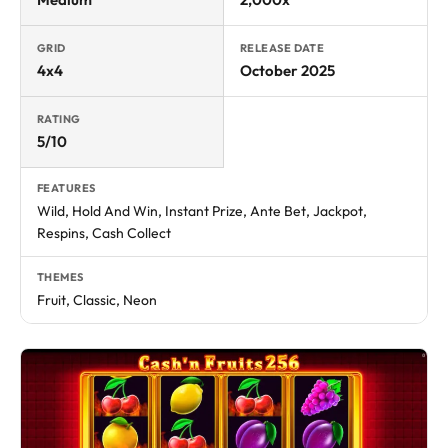
GRID
RELEASE DATE
4x4
October 2025
RATING
5/10
FEATURES
Wild, Hold And Win, Instant Prize, Ante Bet, Jackpot,
Respins, Cash Collect
THEMES
Fruit, Classic, Neon