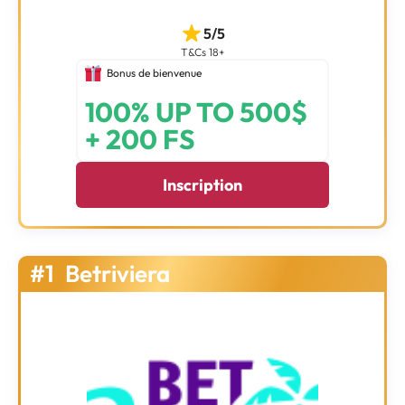
5/5
T&Cs 18+
Bonus de bienvenue
100% UP TO 500$
+ 200 FS
Inscription
#1
Betriviera