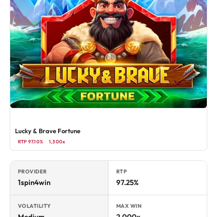
Lucky & Brave Fortune
RTP 97.10%
1,300x
PROVIDER
RTP
1spin4win
97.25%
VOLATILITY
MAX WIN
Medium
2,000x