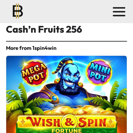
Cash’n Fruits 256
More from 1spin4win
▶ Play Demo
Powered by SlotsReach