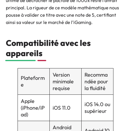
ultime de décrocher le pactole de 1000x reste l’attrait
principal. La rigueur de ce modèle mathématique nous
pousse à valider ce titre avec une note de 5, certifiant
ainsi sa valeur sur le marché de l’iGaming.
Compatibilité avec les
appareils
Version
Recomma
Plateform
minimale
ndée pour
e
requise
la fluidité
Apple
iOS 14.0 ou
(iPhone/iP
iOS 11.0
supérieur
ad)
Android
Android 10