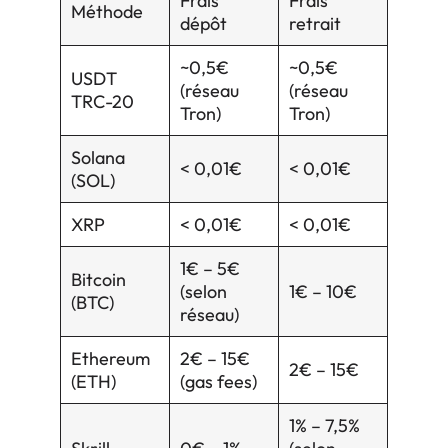
Frais
Frais
Méthode
dépôt
retrait
~0,5€
~0,5€
USDT
(réseau
(réseau
TRC-20
Tron)
Tron)
Solana
< 0,01€
< 0,01€
(SOL)
XRP
< 0,01€
< 0,01€
1€ – 5€
Bitcoin
(selon
1€ – 10€
(BTC)
réseau)
Ethereum
2€ – 15€
2€ – 15€
(ETH)
(gas fees)
1% – 7,5%