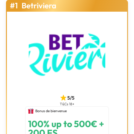
#1
Betriviera
5/5
T&Cs 18+
Bonus de bienvenue
100% up to 500€ +
200 FS