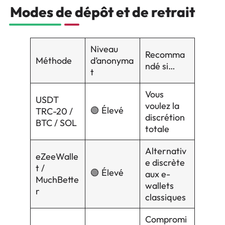
Modes de dépôt et de retrait
Niveau
Recomma
Méthode
d’anonyma
ndé si…
t
Vous
USDT
voulez la
🟢 Élevé
TRC-20 /
discrétion
BTC / SOL
totale
Alternativ
eZeeWalle
e discrète
t /
🟢 Élevé
aux e-
MuchBette
wallets
r
classiques
Compromi