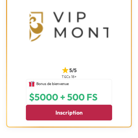
5/5
T&Cs 18+
Bonus de bienvenue
$5000 + 500 FS
Inscription