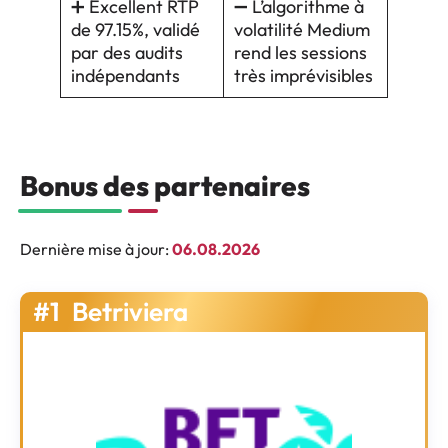
➕ Excellent RTP
➖ L’algorithme à
de 97.15%, validé
volatilité Medium
par des audits
rend les sessions
indépendants
très imprévisibles
Bonus des partenaires
Dernière mise à jour:
06.08.2026
#1
Betriviera