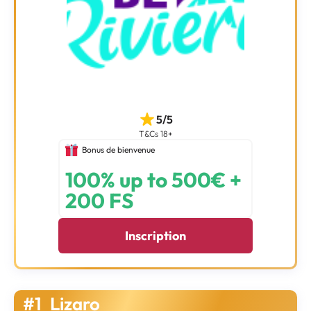
5/5
T&Cs 18+
Bonus de bienvenue
100% up to 500€ +
200 FS
Inscription
#1
Lizaro