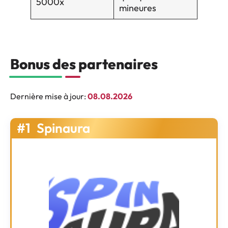
5000x
mineures
Bonus des partenaires
Dernière mise à jour:
08.08.2026
#1
Spinaura