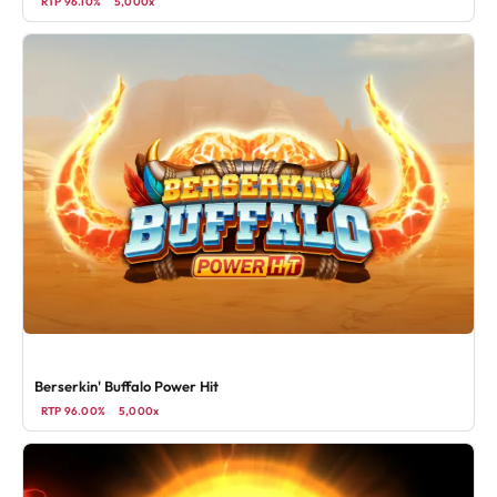
RTP 96.10%
5,000x
Berserkin' Buffalo Power Hit
RTP 96.00%
5,000x