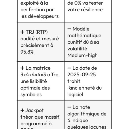
exploité à la
de 0% va tester
perfection par
votre résilience
les développeurs
➖ Modèle
➕ TRJ (RTP)
mathématique
audité et mesuré
punitif dû à sa
précisément à
volatilité
95.8%
Medium-high
➕ La matrice
➖ La date de
3x4x4x4x3 offre
2025-09-25
une lisibilité
trahit
optimale des
l’ancienneté du
symboles
logiciel
➖ La note
➕ Jackpot
algorithmique de
théorique massif
6 indique
programmé à
quelques lacunes