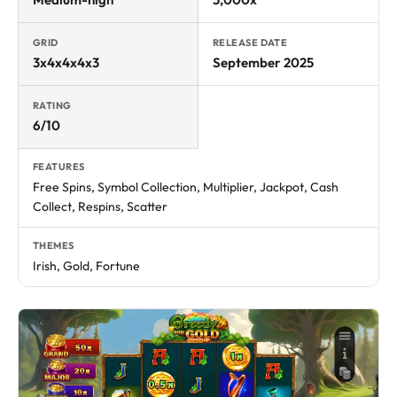
GRID
RELEASE DATE
3x4x4x4x3
September 2025
RATING
6/10
FEATURES
Free Spins, Symbol Collection, Multiplier, Jackpot, Cash
Collect, Respins, Scatter
THEMES
Irish, Gold, Fortune