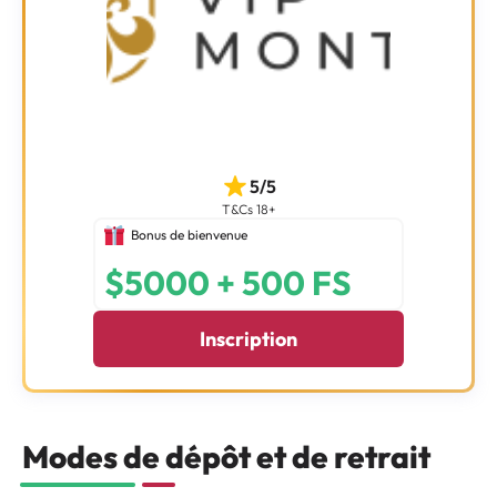
5/5
T&Cs 18+
Bonus de bienvenue
$5000 + 500 FS
Inscription
Modes de dépôt et de retrait