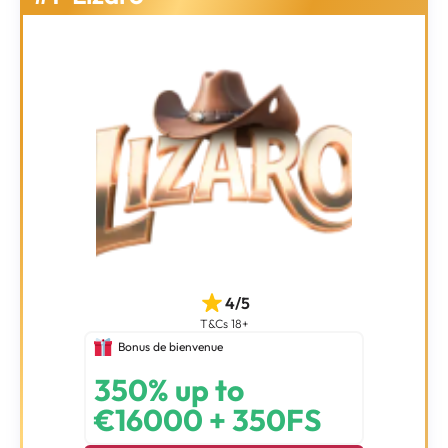
4/5
T&Cs 18+
Bonus de bienvenue
350% up to
€16000 + 350FS