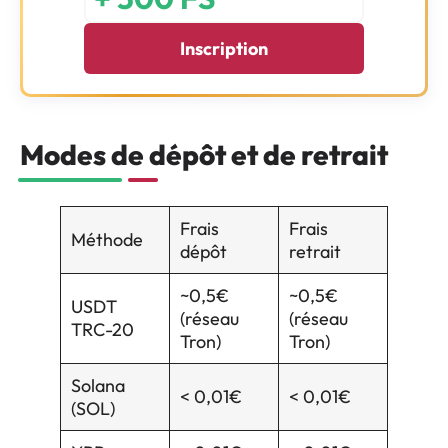
Inscription
Modes de dépôt et de retrait
Frais
Frais
Méthode
dépôt
retrait
~0,5€
~0,5€
USDT
(réseau
(réseau
TRC-20
Tron)
Tron)
Solana
< 0,01€
< 0,01€
(SOL)