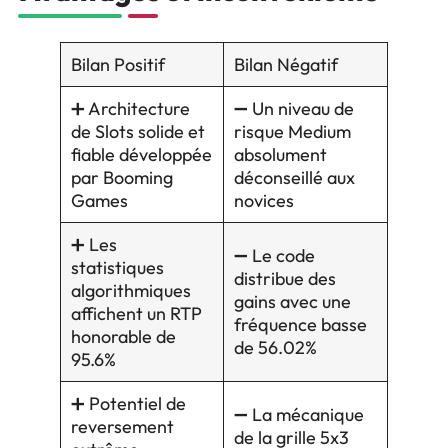
Bilan Positif
Bilan Négatif
➕ Architecture
➖ Un niveau de
de Slots solide et
risque Medium
fiable développée
absolument
par Booming
déconseillé aux
Games
novices
➕ Les
➖ Le code
statistiques
distribue des
algorithmiques
gains avec une
affichent un RTP
fréquence basse
honorable de
de 56.02%
95.6%
➕ Potentiel de
➖ La mécanique
reversement
de la grille 5x3