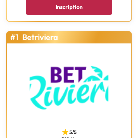
Inscription
#1
Betriviera
5/5