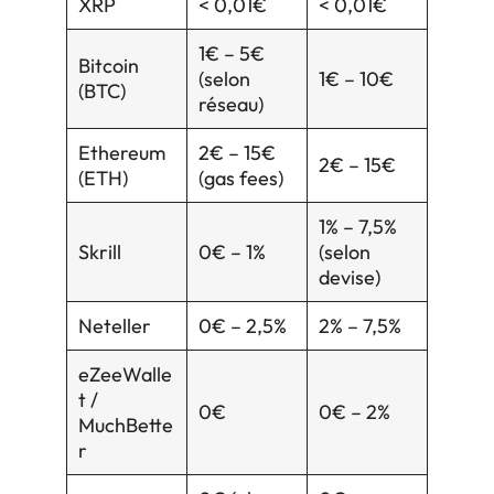
XRP
< 0,01€
< 0,01€
1€ – 5€
Bitcoin
(selon
1€ – 10€
(BTC)
réseau)
Ethereum
2€ – 15€
2€ – 15€
(ETH)
(gas fees)
1% – 7,5%
Skrill
0€ – 1%
(selon
devise)
Neteller
0€ – 2,5%
2% – 7,5%
eZeeWalle
t /
0€
0€ – 2%
MuchBette
r