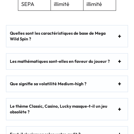
SEPA
illimité
illimité
Quelles sont les caractéristiques de base de Mega
Wild Spin ?
Les mathématiques sont-elles en faveur du joueur ?
Que signifie sa volatilité Medium-high ?
Le thème Classic, Casino, Lucky masque-t-il un jeu
obsolète ?