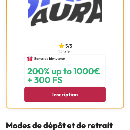
5/5
T&Cs 18+
Bonus de bienvenue
200% up to 1000€
+ 300 FS
Inscription
Modes de dépôt et de retrait