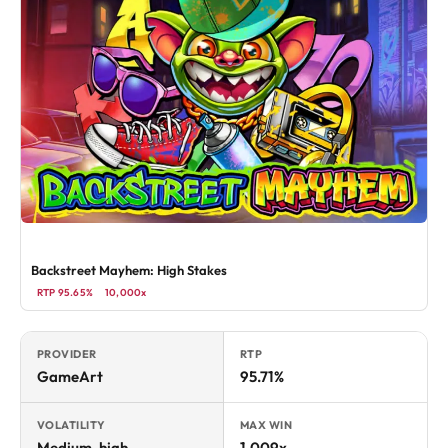
Backstreet Mayhem: High Stakes
RTP 95.65%
10,000x
PROVIDER
RTP
GameArt
95.71%
VOLATILITY
MAX WIN
Medium-high
1,009x