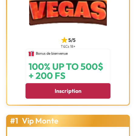
5/5
T&Cs 18+
Bonus de bienvenue
100% UP TO 500$
+ 200 FS
Inscription
#1
Vip Monte