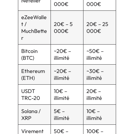
Neteller
000€
000€
eZeeWalle
t /
20€ – 5
20€ – 25
MuchBette
000€
000€
r
Bitcoin
~20€ –
~50€ –
(BTC)
illimité
illimité
Ethereum
~20€ –
~30€ –
(ETH)
illimité
illimité
USDT
10€ –
20€ –
TRC-20
illimité
illimité
Solana /
5€ –
10€ –
XRP
illimité
illimité
Virement
50€ –
100€ –