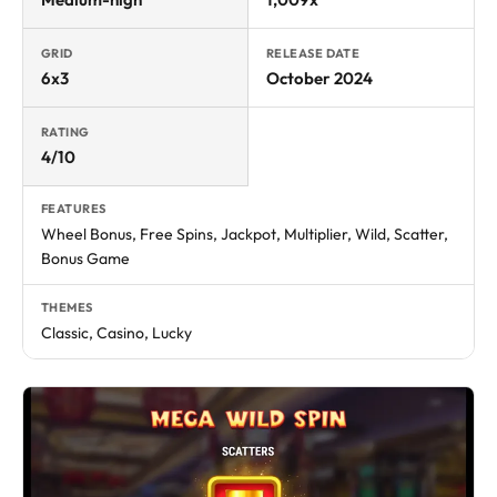
GRID
RELEASE DATE
6x3
October 2024
RATING
4/10
FEATURES
Wheel Bonus, Free Spins, Jackpot, Multiplier, Wild, Scatter,
Bonus Game
THEMES
Classic, Casino, Lucky