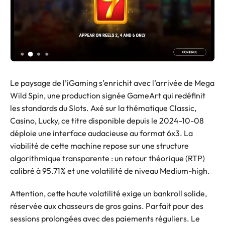
Le paysage de l’iGaming s’enrichit avec l’arrivée de Mega
Wild Spin, une production signée GameArt qui redéfinit
les standards du Slots. Axé sur la thématique Classic,
Casino, Lucky, ce titre disponible depuis le 2024-10-08
déploie une interface audacieuse au format 6x3. La
viabilité de cette machine repose sur une structure
algorithmique transparente : un retour théorique (RTP)
calibré à 95.71% et une volatilité de niveau Medium-high.
Attention, cette haute volatilité exige un bankroll solide,
réservée aux chasseurs de gros gains. Parfait pour des
sessions prolongées avec des paiements réguliers. Le