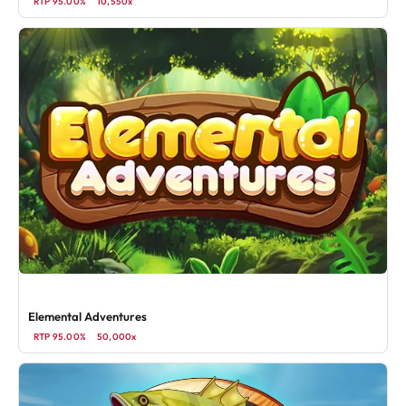
RTP 95.00%
10,550x
Elemental Adventures
RTP 95.00%
50,000x