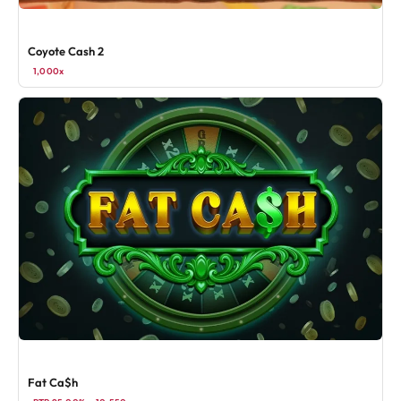
Coyote Cash 2
1,000x
Fat Ca$h