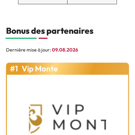
Bonus des partenaires
Dernière mise à jour:
09.08.2026
#1
Vip Monte