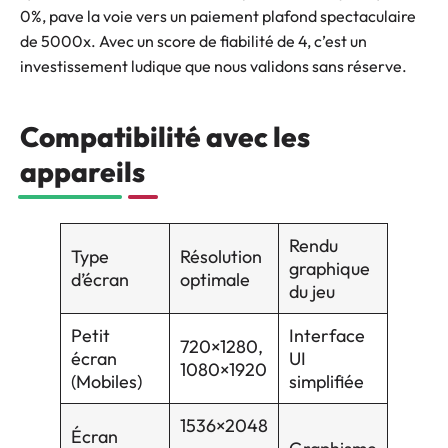
0%, pave la voie vers un paiement plafond spectaculaire
de 5000x. Avec un score de fiabilité de 4, c’est un
investissement ludique que nous validons sans réserve.
Compatibilité avec les
appareils
Rendu
Type
Résolution
graphique
d’écran
optimale
du jeu
Petit
Interface
720×1280,
écran
UI
1080×1920
(Mobiles)
simplifiée
1536×2048
Écran