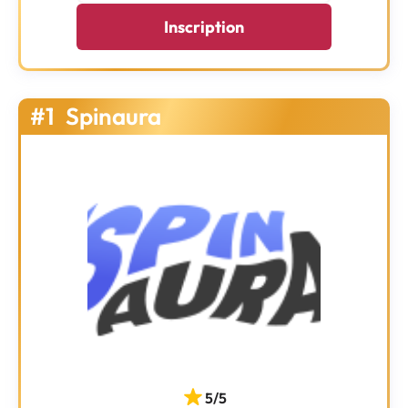
Inscription
#1
Spinaura
5/5