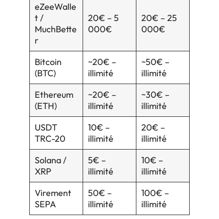
eZeeWalle
t /
20€ – 5
20€ – 25
MuchBette
000€
000€
r
Bitcoin
~20€ –
~50€ –
(BTC)
illimité
illimité
Ethereum
~20€ –
~30€ –
(ETH)
illimité
illimité
USDT
10€ –
20€ –
TRC-20
illimité
illimité
Solana /
5€ –
10€ –
XRP
illimité
illimité
Virement
50€ –
100€ –
SEPA
illimité
illimité