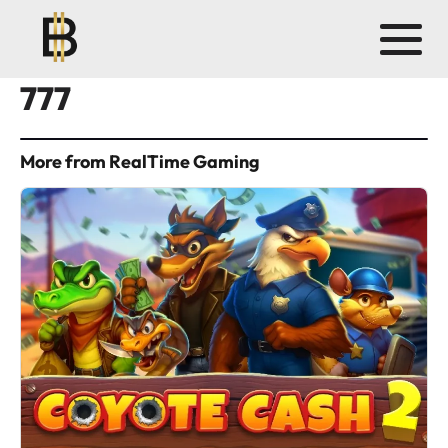
777
More from RealTime Gaming
▶ Play Demo
Powered by SlotsReach