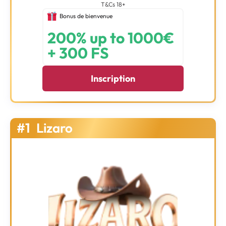
T&Cs 18+
Bonus de bienvenue
200% up to 1000€
+ 300 FS
Inscription
#1
Lizaro