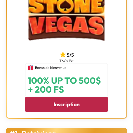
5/5
T&Cs 18+
Bonus de bienvenue
100% UP TO 500$
+ 200 FS
Inscription