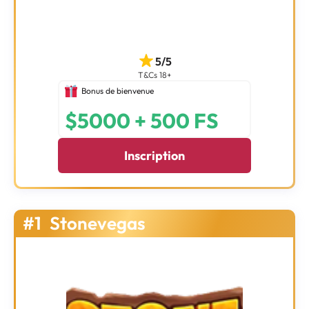
5/5
T&Cs 18+
Bonus de bienvenue
$5000 + 500 FS
Inscription
#1
Stonevegas