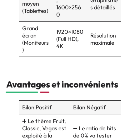
,
Graphisme
moyen
1600×256
s détaillés
(Tablettes)
0
Grand
1920×1080
écran
Résolution
(Full HD),
(Moniteurs
maximale
4K
)
Avantages et inconvénients
Bilan Positif
Bilan Négatif
➕ Le thème Fruit,
Classic, Vegas est
➖ Le ratio de hits
exploité à la
de 0% va tester