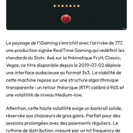
Le paysage de l’iGaming s’enrichit avec l’arrivée de 777,
une production signée RealTime Gaming qui redéfinit les
standards du Slots. Axé sur la thématique Fruit, Classic,
Vegas, ce titre disponible depuis le 2019-07-02 déploie
une interface audacieuse au format 3x3. La viabilité de
cette machine repose sur une structure algorithmique
transparente : un retour théorique (RTP) calibré à 96% et
une volatilité de niveau Medium-low.
Attention, cette haute volatilité exige un bankroll solide,
réservée aux chasseurs de gros gains. Parfait pour des
sessions prolongées avec des paiements réguliers. Le
rythme de distribution, mesuré par un hit frequency de