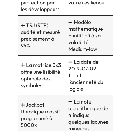
perfection par
votre résilience
les développeurs
➖ Modèle
➕ TRJ (RTP)
mathématique
audité et mesuré
punitif dû à sa
précisément à
volatilité
96%
Medium-low
➖ La date de
➕ La matrice 3x3
2019-07-02
offre une lisibilité
trahit
optimale des
l’ancienneté du
symboles
logiciel
➖ La note
➕ Jackpot
algorithmique de
théorique massif
4 indique
programmé à
quelques lacunes
5000x
mineures