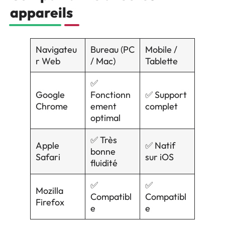
appareils
Navigateu
Bureau (PC
Mobile /
r Web
/ Mac)
Tablette
✅
Google
Fonctionn
✅ Support
Chrome
ement
complet
optimal
✅ Très
Apple
✅ Natif
bonne
Safari
sur iOS
fluidité
✅
✅
Mozilla
Compatibl
Compatibl
Firefox
e
e