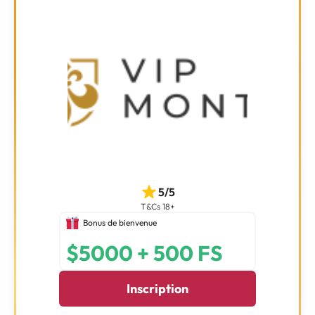
5/5
T&Cs 18+
Bonus de bienvenue
$5000 + 500 FS
Inscription