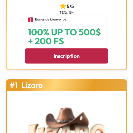
5/5
T&Cs 18+
Bonus de bienvenue
100% UP TO 500$
+ 200 FS
Inscription
#1
Lizaro