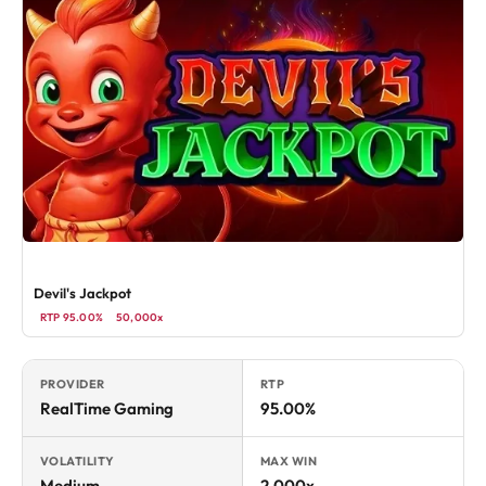
Devil's Jackpot
RTP 95.00%
50,000x
PROVIDER
RTP
RealTime Gaming
95.00%
VOLATILITY
MAX WIN
Medium
2,000x