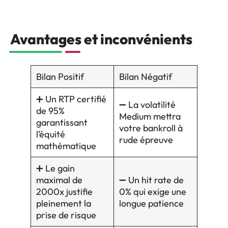
Avantages et inconvénients
Bilan Positif
Bilan Négatif
➕ Un RTP certifié
➖ La volatilité
de 95%
Medium mettra
garantissant
votre bankroll à
l’équité
rude épreuve
mathématique
➕ Le gain
maximal de
➖ Un hit rate de
2000x justifie
0% qui exige une
pleinement la
longue patience
prise de risque