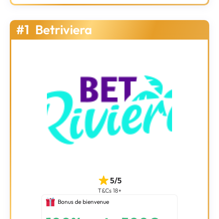
#1
Betriviera
5/5
T&Cs 18+
Bonus de bienvenue