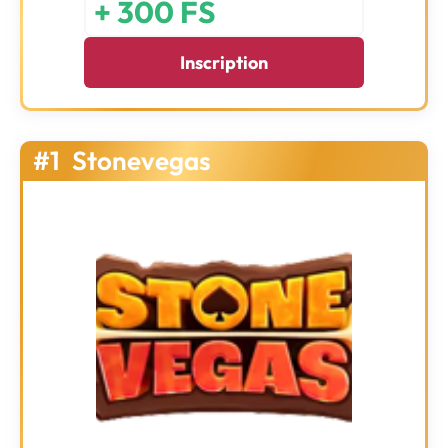
+ 300 FS
Inscription
#1
Stonevegas