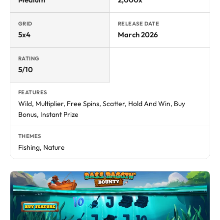
GRID
RELEASE DATE
5x4
March 2026
RATING
5/10
FEATURES
Wild, Multiplier, Free Spins, Scatter, Hold And Win, Buy
Bonus, Instant Prize
THEMES
Fishing, Nature