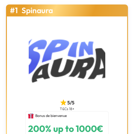
#1
Spinaura
5/5
T&Cs 18+
Bonus de bienvenue
200% up to 1000€