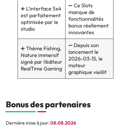
➖ Ce Slots
➕ L’interface 5x4
manque de
est parfaitement
fonctionnalités
optimisée par le
bonus réellement
studio
innovantes
➖ Depuis son
➕ Thème Fishing,
lancement le
Nature immersif
2026-03-15, le
signé par l’éditeur
moteur
RealTime Gaming
graphique vieillit
Bonus des partenaires
Dernière mise à jour:
08.08.2026