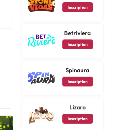
Inscription
Betriviera
Inscription
Spinaura
Inscription
Lizaro
Inscription