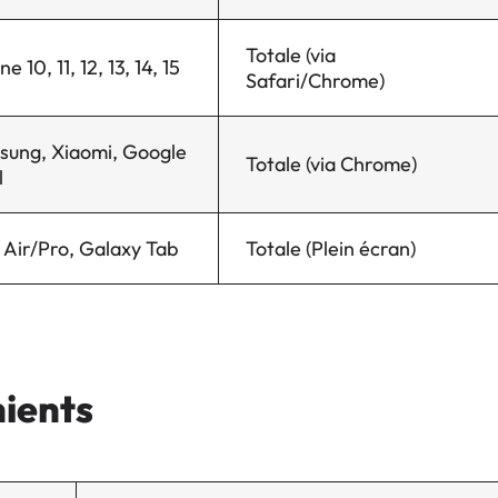
Totale (via
e 10, 11, 12, 13, 14, 15
Safari/Chrome)
sung, Xiaomi, Google
Totale (via Chrome)
l
 Air/Pro, Galaxy Tab
Totale (Plein écran)
ients