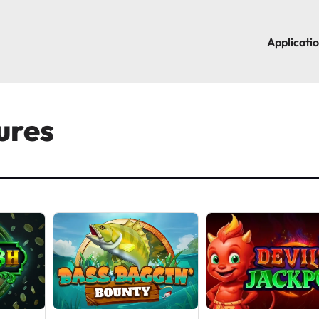
Applicatio
ures