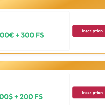
Inscription
000€ + 300 FS
Inscription
00$ + 200 FS