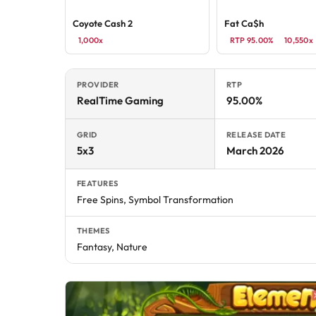
Coyote Cash 2
Fat Ca$h
1,000x
RTP 95.00%
10,550x
PROVIDER
RTP
RealTime Gaming
95.00%
GRID
RELEASE DATE
5x3
March 2026
▶ Play Demo
FEATURES
Free Spins, Symbol Transformation
THEMES
Fantasy, Nature