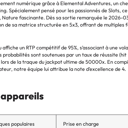
ssement numérique grâce à Elemental Adventures, un che
ng. Spécialement pensé pour les passionnés de Slots, ce
Nature fascinante. Dès sa sortie remarquée le 2026-0
on de sa matrice structurée en 5x3, offrant de multiples 
eu affiche un RTP compétitif de 95%, s’associant à une volat
 probabilités sont soutenues par un taux de réussite (hit 
 lors de la traque du jackpot ultime de 50000x. En compi
teur, notre équipe lui attribue la note d’excellence de 4.
 appareils
ues populaires
Prise en charge