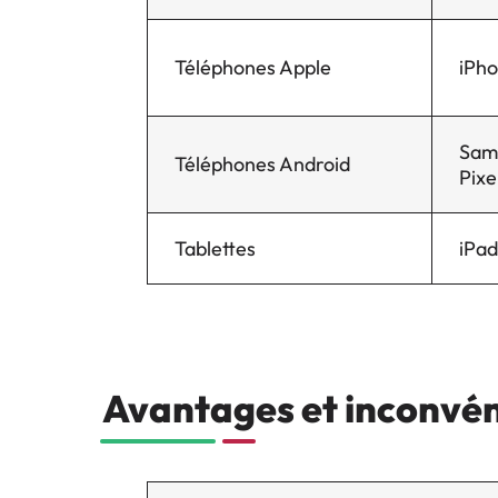
Téléphones Apple
iPhon
Sam
Téléphones Android
Pixe
Tablettes
iPad
Avantages et inconvén