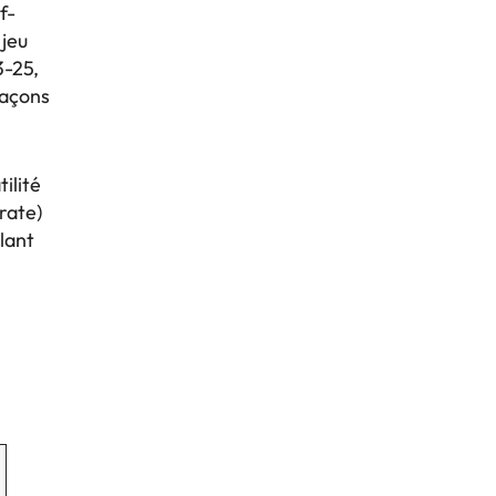
f-
 jeu
3-25,
façons
ilité
rate)
lant