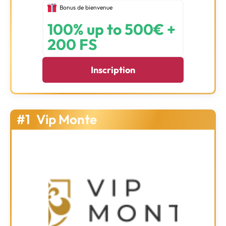
Bonus de bienvenue
100% up to 500€ +
200 FS
Inscription
#1
Vip Monte