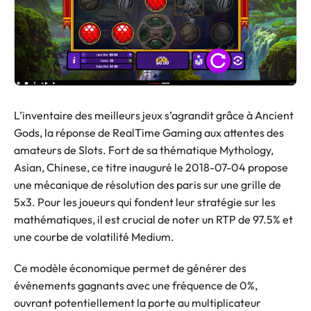
L’inventaire des meilleurs jeux s’agrandit grâce à Ancient
Gods, la réponse de RealTime Gaming aux attentes des
amateurs de Slots. Fort de sa thématique Mythology,
Asian, Chinese, ce titre inauguré le 2018-07-04 propose
une mécanique de résolution des paris sur une grille de
5x3. Pour les joueurs qui fondent leur stratégie sur les
mathématiques, il est crucial de noter un RTP de 97.5% et
une courbe de volatilité Medium.
Ce modèle économique permet de générer des
événements gagnants avec une fréquence de 0%,
ouvrant potentiellement la porte au multiplicateur