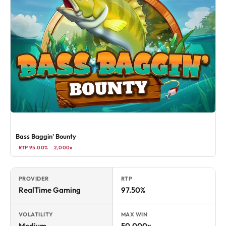
Bass Baggin' Bounty
RTP 95.00%
2,000x
PROVIDER
RTP
RealTime Gaming
97.50%
VOLATILITY
MAX WIN
Medium
50,000x