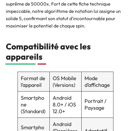
suprême de 50000x. Fort de cette fiche technique
impeccable, notre algorithme de notation lui assigne un
solide 5, confirmant son statut d’incontournable pour
maximiser le potentiel de chaque spin.
Compatibilité avec les
appareils
Format de
OS Mobile
Mode
l’appareil
(Versions)
d’affichage
Smartpho
Android
Portrait /
ne
8.0+ / iOS
Paysage
(Standard)
12.0+
Android
Smartpho
(Dernières
Adaptatif