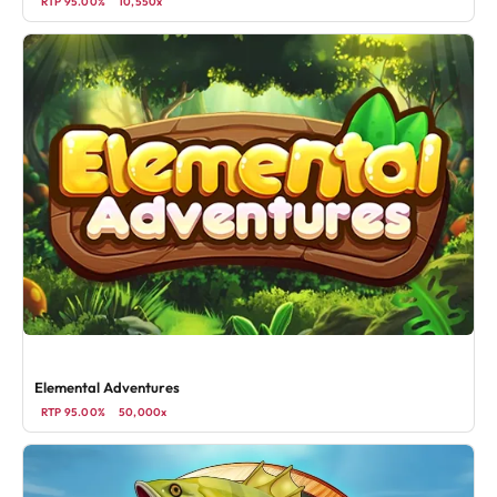
RTP 95.00%
10,550x
Elemental Adventures
RTP 95.00%
50,000x