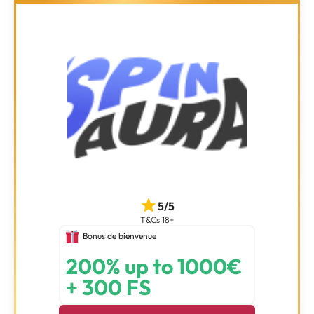
5/5
T&Cs 18+
Bonus de bienvenue
200% up to 1000€
+ 300 FS