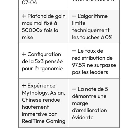
07-04
➕ Plafond de gain
➖ L’algorithme
maximal fixé à
limite
50000x fois la
techniquement
mise
les touches à 0%
➖ Le taux de
➕ Configuration
redistribution de
de la 5x3 pensée
97.5% ne surpasse
pour l’ergonomie
pas les leaders
➕ Expérience
➖ La note de 5
Mythology, Asian,
démontre une
Chinese rendue
marge
hautement
d’amélioration
immersive par
évidente
RealTime Gaming