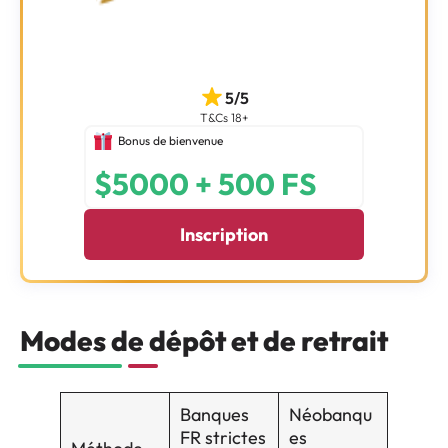
5/5
T&Cs 18+
Bonus de bienvenue
$5000 + 500 FS
Inscription
Modes de dépôt et de retrait
Banques
Néobanqu
FR strictes
es