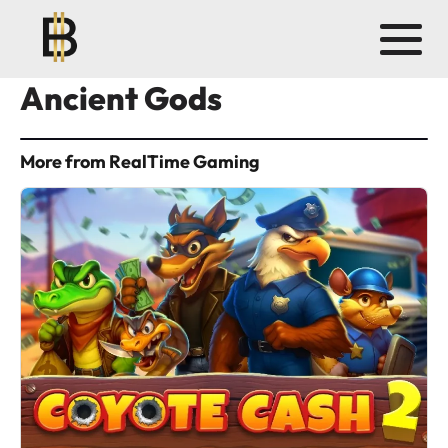
Ancient Gods
More from RealTime Gaming
▶ Play Demo
Powered by SlotsReach