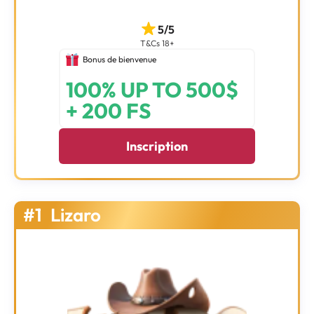
5/5
T&Cs 18+
Bonus de bienvenue
100% UP TO 500$
+ 200 FS
Inscription
#1
Lizaro