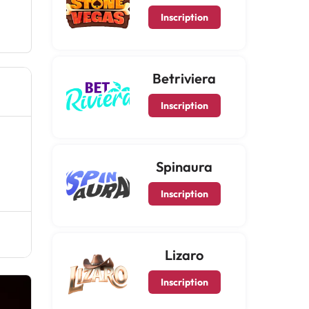
Inscription
Betriviera
Inscription
Spinaura
Inscription
Lizaro
Inscription