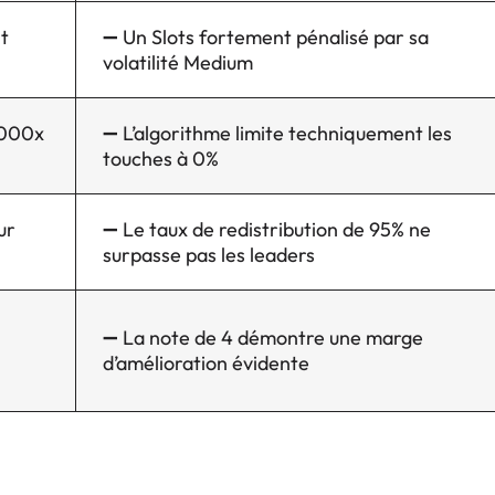
t
➖ Un Slots fortement pénalisé par sa
volatilité Medium
0000x
➖ L’algorithme limite techniquement les
touches à 0%
ur
➖ Le taux de redistribution de 95% ne
surpasse pas les leaders
➖ La note de 4 démontre une marge
d’amélioration évidente