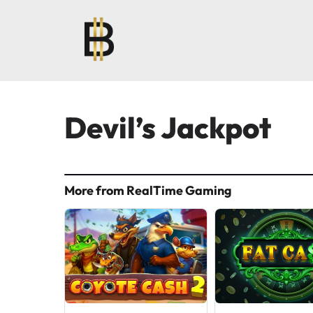
Devil’s Jackpot
More from RealTime Gaming