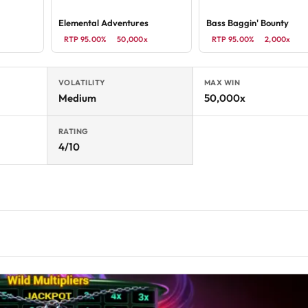
Bass Baggin' Bounty
Elemental Adventures
RTP 95.00%
2,000x
RTP 95.00%
50,000x
VOLATILITY
MAX WIN
Medium
50,000x
RATING
4/10
Powered by SlotsReach