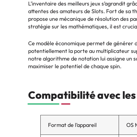
L’inventaire des meilleurs jeux s’agrandit gr
attentes des amateurs de Slots. Fort de sa th
propose une mécanique de résolution des paris
stratégie sur les mathématiques, il est cruci
Ce modèle économique permet de générer d
potentiellement la porte au multiplicateur 
notre algorithme de notation lui assigne un s
maximiser le potentiel de chaque spin.
Compatibilité avec les
Format de l’appareil
OS M