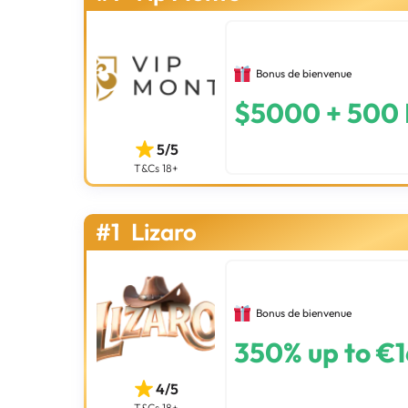
Bonus de bienvenue
$5000 + 500 
5/5
T&Cs 18+
#1
Lizaro
Bonus de bienvenue
350% up to €
4/5
T&Cs 18+