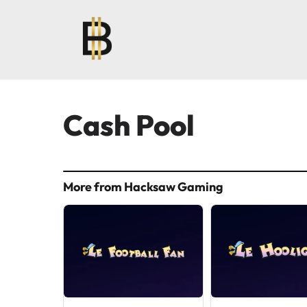
Cash Pool
More from Hacksaw Gaming