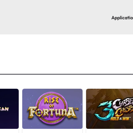
Applicatio