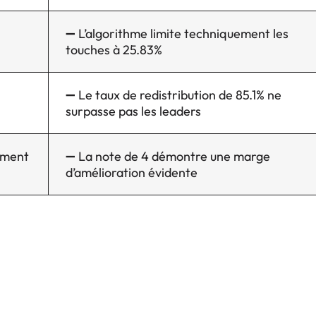
➖ L’algorithme limite techniquement les
touches à 25.83%
➖ Le taux de redistribution de 85.1% ne
surpasse pas les leaders
ement
➖ La note de 4 démontre une marge
d’amélioration évidente