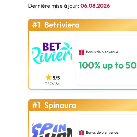
Dernière mise à jour:
06.08.2026
#1
Betriviera
Bonus de bienvenue
100% up to 5
5/5
T&Cs 18+
#1
Spinaura
Bonus de bienvenue