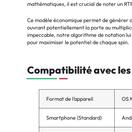
mathématiques, il est crucial de noter un RTP
Ce modèle économique permet de générer d
ouvrant potentiellement la porte au multipl
impeccable, notre algorithme de notation lui
pour maximiser le potentiel de chaque spin.
Compatibilité avec les
Format de l’appareil
OS M
Smartphone (Standard)
Andr