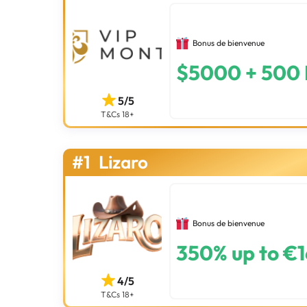
Bonus de bienvenue
$5000 + 500 
5/5
T&Cs 18+
#1
Lizaro
Bonus de bienvenue
350% up to €
4/5
T&Cs 18+