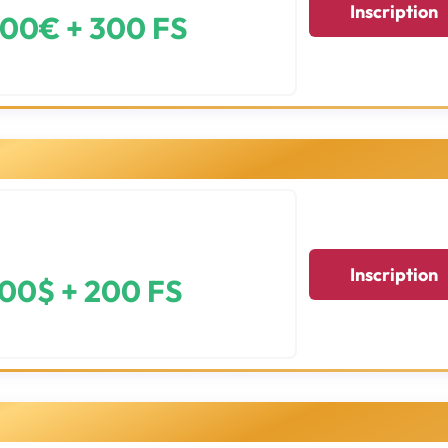
Inscription
000€ + 300 FS
Inscription
00$ + 200 FS