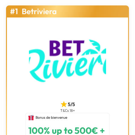
#1
Betriviera
5/5
T&Cs 18+
Bonus de bienvenue
100% up to 500€ +