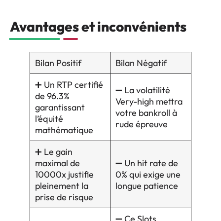
Avantages et inconvénients
Bilan Positif
Bilan Négatif
➕ Un RTP certifié
➖ La volatilité
de 96.3%
Very-high mettra
garantissant
votre bankroll à
l’équité
rude épreuve
mathématique
➕ Le gain
maximal de
➖ Un hit rate de
10000x justifie
0% qui exige une
pleinement la
longue patience
prise de risque
➖ Ce Slots