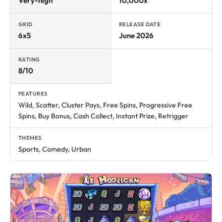
Very-high
10,000x
GRID
RELEASE DATE
6x5
June 2026
RATING
8/10
FEATURES
Wild, Scatter, Cluster Pays, Free Spins, Progressive Free
Spins, Buy Bonus, Cash Collect, Instant Prize, Retrigger
THEMES
Sports, Comedy, Urban