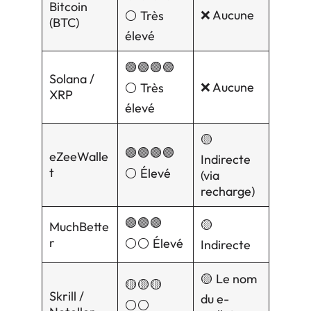
Bitcoin
❌ Aucune
⚪ Très
(BTC)
élevé
🟢🟢🟢🟢
Solana /
❌ Aucune
⚪ Très
XRP
élevé
🟡
🟢🟢🟢🟢
eZeeWalle
Indirecte
t
⚪ Élevé
(via
recharge)
🟢🟢🟢
🟡
MuchBette
r
⚪⚪ Élevé
Indirecte
🟡 Le nom
🟡🟡🟡
Skrill /
du e-
⚪⚪