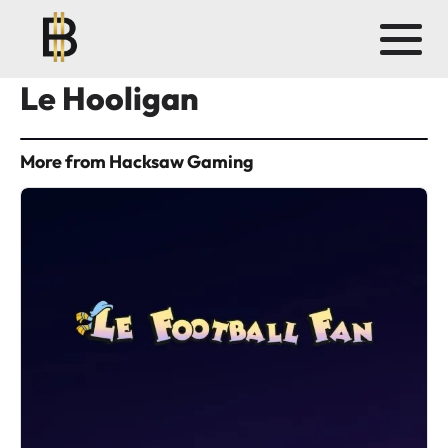
Le Hooligan
More from Hacksaw Gaming
▶ Play Demo
Powered by SlotsReach