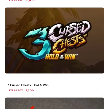
RTP 96.28%
10,000x
3 Cursed Chests: Hold & Win
RTP 96.30%
2,500x