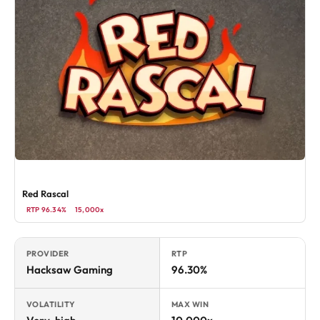
Red Rascal
RTP 96.34%
15,000x
PROVIDER
RTP
Hacksaw Gaming
96.30%
VOLATILITY
MAX WIN