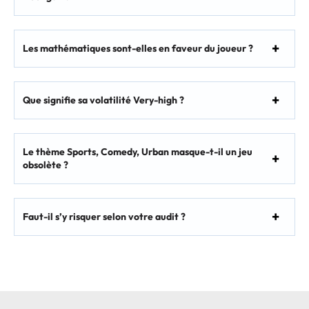
Les mathématiques sont-elles en faveur du joueur ?
Que signifie sa volatilité Very-high ?
Le thème Sports, Comedy, Urban masque-t-il un jeu
obsolète ?
Faut-il s’y risquer selon votre audit ?