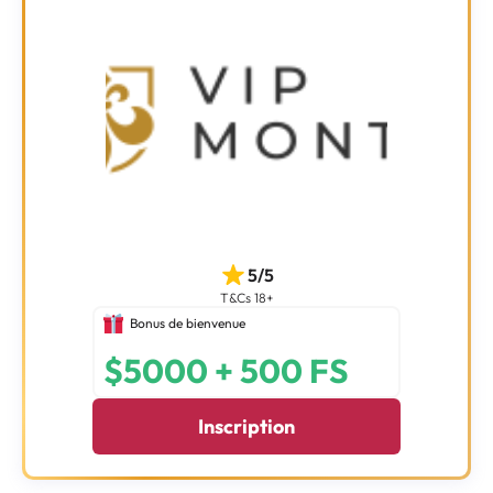
5/5
T&Cs 18+
Bonus de bienvenue
$5000 + 500 FS
Inscription