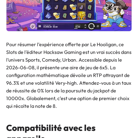
Pour résumer l’expérience offerte par Le Hooligan, ce
Slots de l’éditeur Hacksaw Gaming est un vrai succès dans
l’univers Sports, Comedy, Urban. Accessible depuis le
2026-06-08, il présente une aire de jeu de 6x5. La
configuration mathématique dévoile un RTP attrayant de
96.3% et une volatilité Very-high. Attendez-vous à un taux
de réussite de 0% lors de la poursuite du jackpot de
10000x. Globalement, c’est une option de premier choix
qui récolte la note de 8.
Compatibilité avec les