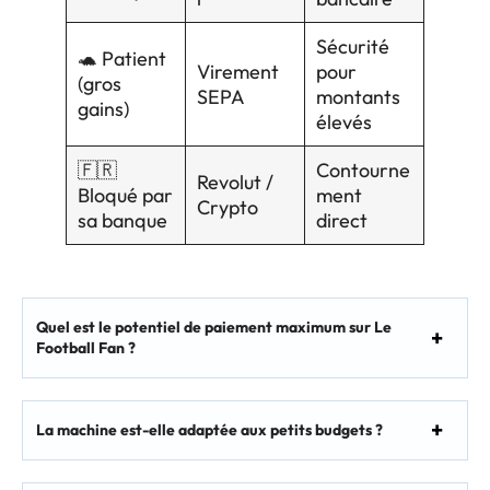
Sécurité
🐢 Patient
Virement
pour
(gros
SEPA
montants
gains)
élevés
🇫🇷
Contourne
Revolut /
Bloqué par
ment
Crypto
sa banque
direct
Quel est le potentiel de paiement maximum sur Le
Football Fan ?
La machine est-elle adaptée aux petits budgets ?