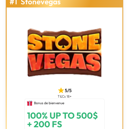
#1
Stonevegas
5/5
T&Cs 18+
Bonus de bienvenue
100% UP TO 500$
+ 200 FS