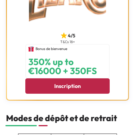
4/5
T&Cs 18+
Bonus de bienvenue
350% up to
€16000 + 350FS
Inscription
Modes de dépôt et de retrait