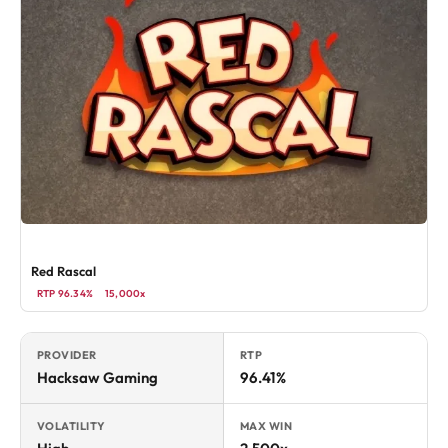
Red Rascal
RTP 96.34%
15,000x
PROVIDER
RTP
Hacksaw Gaming
96.41%
VOLATILITY
MAX WIN