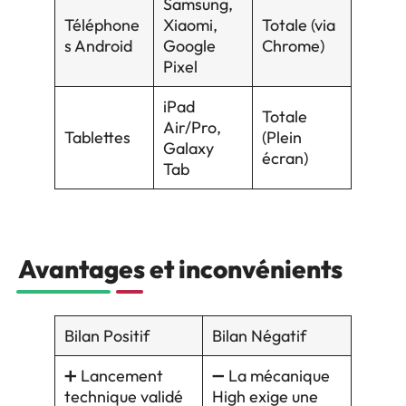
Samsung,
Téléphone
Xiaomi,
Totale (via
s Android
Google
Chrome)
Pixel
iPad
Totale
Air/Pro,
Tablettes
(Plein
Galaxy
écran)
Tab
Avantages et inconvénients
Bilan Positif
Bilan Négatif
➕ Lancement
➖ La mécanique
technique validé
High exige une