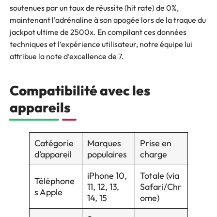
soutenues par un taux de réussite (hit rate) de 0%,
maintenant l’adrénaline à son apogée lors de la traque du
jackpot ultime de 2500x. En compilant ces données
techniques et l’expérience utilisateur, notre équipe lui
attribue la note d’excellence de 7.
Compatibilité avec les
appareils
Catégorie
Marques
Prise en
d’appareil
populaires
charge
iPhone 10,
Totale (via
Téléphone
11, 12, 13,
Safari/Chr
s Apple
14, 15
ome)