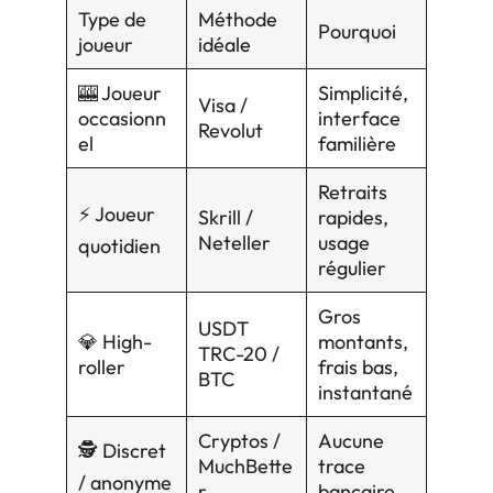
Type de
Méthode
Pourquoi
joueur
idéale
🎰 Joueur
Simplicité,
Visa /
occasionn
interface
Revolut
el
familière
Retraits
⚡ Joueur
Skrill /
rapides,
Neteller
usage
quotidien
régulier
Gros
USDT
💎 High-
montants,
TRC-20 /
roller
frais bas,
BTC
instantané
Cryptos /
Aucune
🕵️ Discret
MuchBette
trace
/ anonyme
r
bancaire