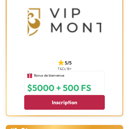
5/5
T&Cs 18+
Bonus de bienvenue
$5000 + 500 FS
Inscription