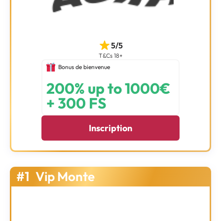
5/5
T&Cs 18+
Bonus de bienvenue
200% up to 1000€
+ 300 FS
Inscription
#1
Vip Monte