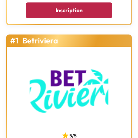
Inscription
#1
Betriviera
5/5