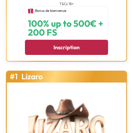
T&Cs 18+
Bonus de bienvenue
100% up to 500€ +
200 FS
Inscription
#1
Lizaro