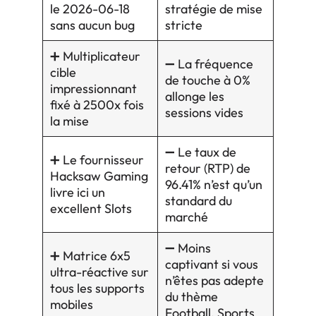
le 2026-06-18
stratégie de mise
sans aucun bug
stricte
➕ Multiplicateur
➖ La fréquence
cible
de touche à 0%
impressionnant
allonge les
fixé à 2500x fois
sessions vides
la mise
➖ Le taux de
➕ Le fournisseur
retour (RTP) de
Hacksaw Gaming
96.41% n’est qu’un
livre ici un
standard du
excellent Slots
marché
➖ Moins
➕ Matrice 6x5
captivant si vous
ultra-réactive sur
n’êtes pas adepte
tous les supports
du thème
mobiles
Football, Sports