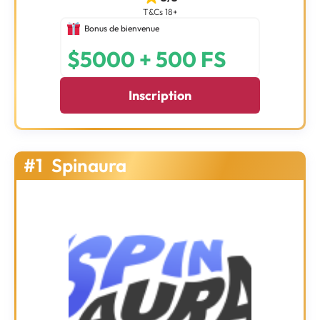
T&Cs 18+
Bonus de bienvenue
$5000 + 500 FS
Inscription
#1
Spinaura