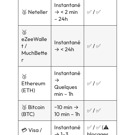
Instantané
🥈 Neteller
→ < 2 min
✅ / ✅
– 24h
🥈
eZeeWalle
Instantané
t /
✅ / ✅
→ < 24h
MuchBette
r
Instantané
🥉
→
Ethereum
✅ / ✅
Quelques
(ETH)
min – 1h
🥉 Bitcoin
~10 min →
✅ / ✅
(BTC)
10 min – 1h
Instantané
✅ / ✅ (⚠️
💳 Visa /
→ 1–3
blocages