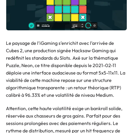
Le paysage de l’iGaming s’enrichit avec l’arrivée de
Cubes 2, une production signée Hacksaw Gaming qui
redéfinit les standards du Slots. Axé sur la thématique
Puzzle, Neon, ce titre disponible depuis le 2021-02-11
déploie une interface audacieuse au format 5x5-11x11. La
viabilité de cette machine repose sur une structure
algorithmique transparente : un retour théorique (RTP)
calibré à 96.33% et une volatilité de niveau Medium.
Attention, cette haute volatilité exige un bankroll solide,
réservée aux chasseurs de gros gains. Parfait pour des
sessions prolongées avec des paiements réguliers. Le
rythme de distribution, mesuré par un hit frequency de