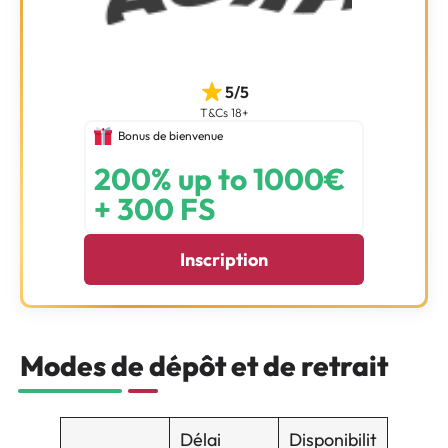
5/5
T&Cs 18+
Bonus de bienvenue
200% up to 1000€
+ 300 FS
Inscription
Modes de dépôt et de retrait
Délai
Disponibilit