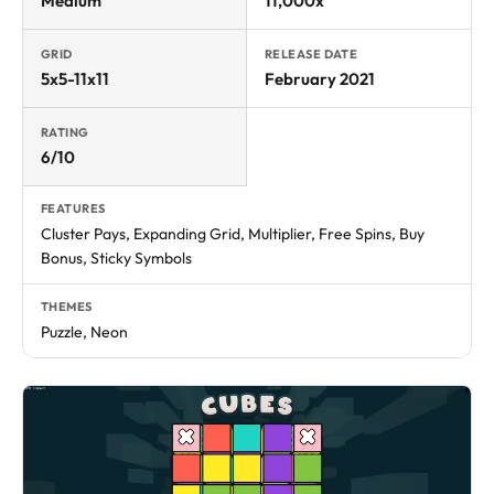
Medium
11,000x
GRID
RELEASE DATE
5x5-11x11
February 2021
RATING
6/10
FEATURES
Cluster Pays, Expanding Grid, Multiplier, Free Spins, Buy
Bonus, Sticky Symbols
THEMES
Puzzle, Neon