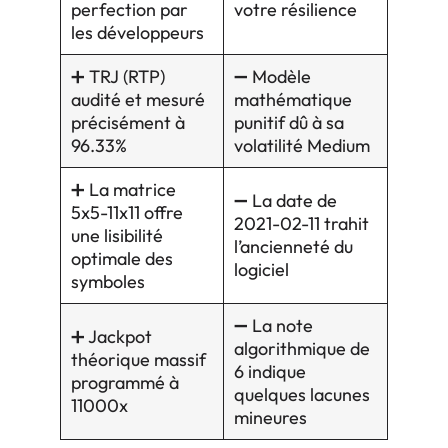
perfection par
votre résilience
les développeurs
➕ TRJ (RTP)
➖ Modèle
audité et mesuré
mathématique
précisément à
punitif dû à sa
96.33%
volatilité Medium
➕ La matrice
➖ La date de
5x5-11x11 offre
2021-02-11 trahit
une lisibilité
l’ancienneté du
optimale des
logiciel
symboles
➖ La note
➕ Jackpot
algorithmique de
théorique massif
6 indique
programmé à
quelques lacunes
11000x
mineures