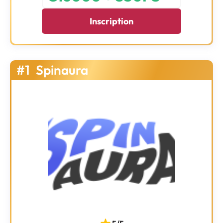
Inscription
#1
Spinaura