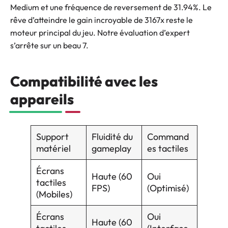
Medium et une fréquence de reversement de 31.94%. Le
rêve d’atteindre le gain incroyable de 3167x reste le
moteur principal du jeu. Notre évaluation d’expert
s’arrête sur un beau 7.
Compatibilité avec les
appareils
Support
Fluidité du
Command
matériel
gameplay
es tactiles
Écrans
Haute (60
Oui
tactiles
FPS)
(Optimisé)
(Mobiles)
Écrans
Oui
Haute (60