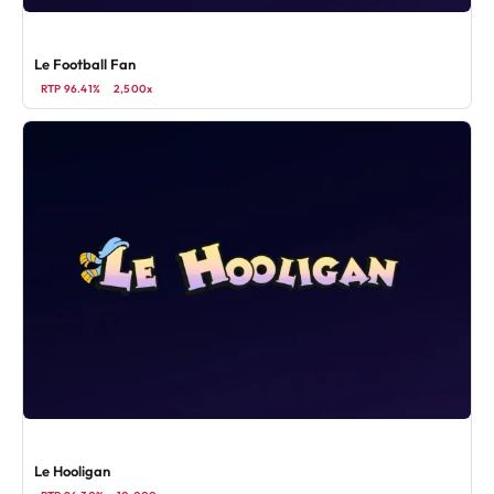
Le Football Fan
RTP 96.41%
2,500x
Le Hooligan