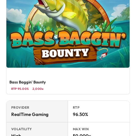
Bass Baggin' Bounty
RTP 95.00%
2,000x
PROVIDER
RTP
RealTime Gaming
96.50%
VOLATILITY
MAX WIN
High
50,000x