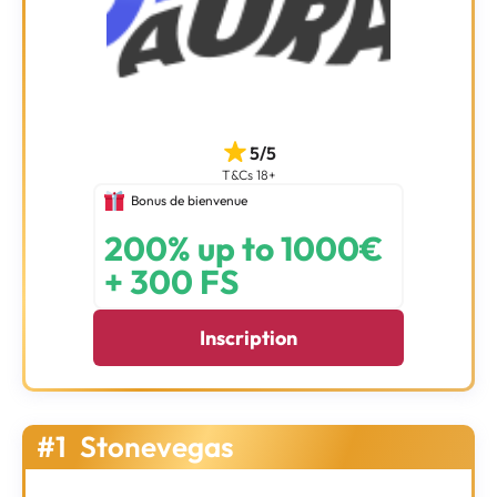
5/5
T&Cs 18+
Bonus de bienvenue
200% up to 1000€
+ 300 FS
Inscription
#1
Stonevegas