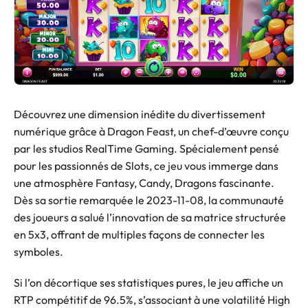
Découvrez une dimension inédite du divertissement
numérique grâce à Dragon Feast, un chef-d’œuvre conçu
par les studios RealTime Gaming. Spécialement pensé
pour les passionnés de Slots, ce jeu vous immerge dans
une atmosphère Fantasy, Candy, Dragons fascinante.
Dès sa sortie remarquée le 2023-11-08, la communauté
des joueurs a salué l’innovation de sa matrice structurée
en 5x3, offrant de multiples façons de connecter les
symboles.
Si l’on décortique ses statistiques pures, le jeu affiche un
RTP compétitif de 96.5%, s’associant à une volatilité High