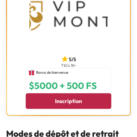
5/5
T&Cs 18+
Bonus de bienvenue
$5000 + 500 FS
Inscription
Modes de dépôt et de retrait